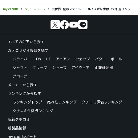
my caddie
ツアーニュース
元世界1位のステイシー・ルイスが今季限りで引退「クラブを置くときが来た」
すべてのギアから探す
カテゴリから製品を探す
ドライバー
FW
UT
アイアン
ウェッジ
パター
ボール
シャフト
グリップ
シューズ
アイウェア
距離計測器
グローブ
メーカーから探す
ランキングから探す
ランキングトップ
売れ筋ランキング
クチコミ評価ランキング
クチコミ件数ランキング
新着クチコミ
新製品情報
my caddieノート