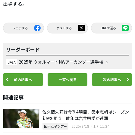
出場する。
シェアする
ポストする
LINEで送る
リーダーボード
2025年 ウォルマートNWアーカンソー選手権
LPGA
前の記事へ
一覧へ戻る
次の記事へ
関連記事
佐久間朱莉は今季4勝目、桑木志帆はシーズン
初Vを狙う 昨年は岩井明愛が連覇
2025/9/18（木）11:34
国内女子ツアー