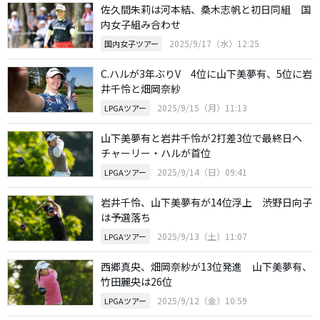
佐久間朱莉は河本結、桑木志帆と初日同組 国
内女子組み合わせ
2025/9/17（水）12:25
国内女子ツアー
C.ハルが3年ぶりV 4位に山下美夢有、5位に岩
井千怜と畑岡奈紗
2025/9/15（月）11:13
LPGAツアー
山下美夢有と岩井千怜が2打差3位で最終日へ
チャーリー・ハルが首位
2025/9/14（日）09:41
LPGAツアー
岩井千怜、山下美夢有が14位浮上 渋野日向子
は予選落ち
2025/9/13（土）11:07
LPGAツアー
西郷真央、畑岡奈紗が13位発進 山下美夢有、
竹田麗央は26位
2025/9/12（金）10:59
LPGAツアー