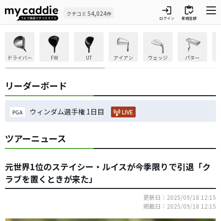
login
inventory
54,024
クチコミ
件
ログイン
新規登録
ドライバー
FW
UT
アイアン
ウェッジ
パター
リーダーボード
ウィンダム選手権 1日目
LIVE
PGA
ツアーニュース
元世界1位のステイシー・ルイスが今季限りで引退「ク
ラブを置くときが来た」
更新日：2025/09/18 12:15
掲載日：2025/09/18 12:15