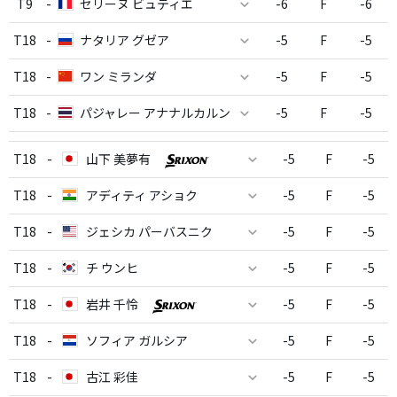
T9
-
セリーヌ ビュティエ
-6
F
-6
T18
-
ナタリア グゼア
-5
F
-5
T18
-
ワン ミランダ
-5
F
-5
T18
-
パジャレー アナナルカルン
-5
F
-5
T18
-
山下 美夢有
-5
F
-5
T18
-
アディティ アショク
-5
F
-5
T18
-
ジェシカ パーバスニク
-5
F
-5
T18
-
チ ウンヒ
-5
F
-5
T18
-
岩井 千怜
-5
F
-5
T18
-
ソフィア ガルシア
-5
F
-5
T18
-
古江 彩佳
-5
F
-5