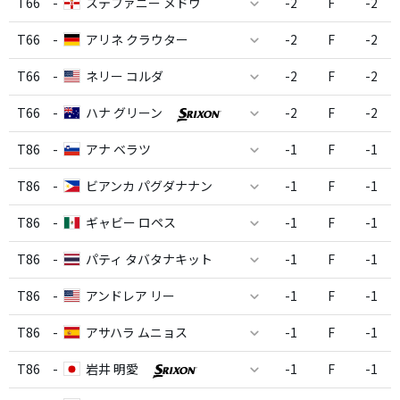
T66
-
ステファニー メドウ
-2
F
-2
T66
-
アリネ クラウター
-2
F
-2
T66
-
ネリー コルダ
-2
F
-2
T66
-
ハナ グリーン
-2
F
-2
T86
-
アナ ベラツ
-1
F
-1
T86
-
ビアンカ パグダナナン
-1
F
-1
T86
-
ギャビー ロペス
-1
F
-1
T86
-
パティ タバタナキット
-1
F
-1
T86
-
アンドレア リー
-1
F
-1
T86
-
アサハラ ムニョス
-1
F
-1
T86
-
岩井 明愛
-1
F
-1