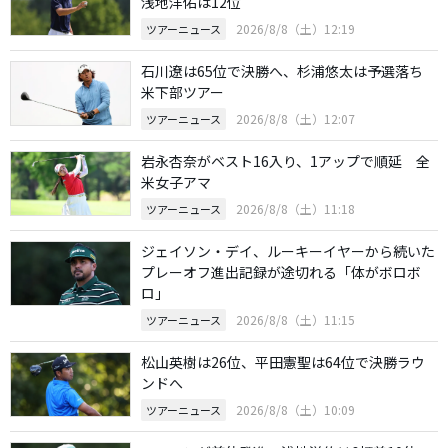
浅地洋佑は12位
2026/8/8（土）12:19
ツアーニュース
石川遼は65位で決勝へ、杉浦悠太は予選落ち
米下部ツアー
2026/8/8（土）12:07
ツアーニュース
岩永杏奈がベスト16入り、1アップで順延 全
米女子アマ
2026/8/8（土）11:18
ツアーニュース
ジェイソン・デイ、ルーキーイヤーから続いた
プレーオフ進出記録が途切れる「体がボロボ
ロ」
2026/8/8（土）11:15
ツアーニュース
松山英樹は26位、平田憲聖は64位で決勝ラウ
ンドへ
2026/8/8（土）10:09
ツアーニュース