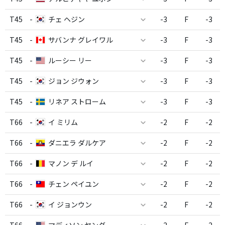
T45
-
チェ ヘジン
-3
F
-3
T45
-
サバンナ グレイワル
-3
F
-3
T45
-
ルーシー リー
-3
F
-3
T45
-
ジョン ジウォン
-3
F
-3
T45
-
リネア ストローム
-3
F
-3
T66
-
イ ミリム
-2
F
-2
T66
-
ダニエラ ダルケア
-2
F
-2
T66
-
マノン デ ルイ
-2
F
-2
T66
-
チェン ペイユン
-2
F
-2
T66
-
イ ジョンウン
-2
F
-2