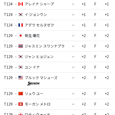
T124
-
アレイナ シャープ
+1
F
+1
T124
-
イ ジョンウン
+1
F
+1
T124
-
アデラ セルヌゼク
+1
F
+1
T129
-
笹生 優花
+2
F
+2
T129
-
ジャスミン スワンナプラ
+2
F
+2
T129
-
ジャン ヒョジュン
+2
F
+2
T129
-
ユン イナ
+2
F
+2
T129
-
ブルック マシューズ
+2
F
+2
T129
-
リュウ ユー
+2
F
+2
T129
-
モーガン メトロ
+2
F
+2
T129
-
ロティ ウォード
+2
F
+2