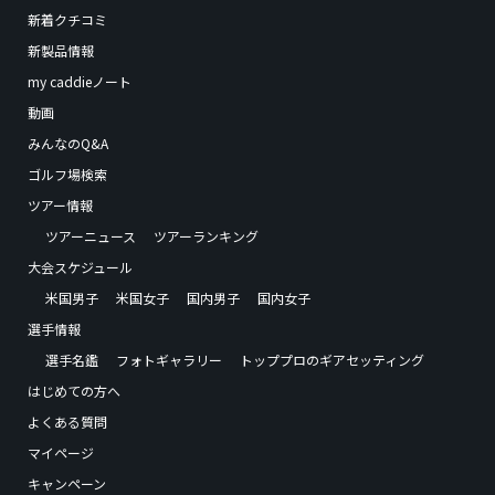
新着クチコミ
新製品情報
my caddieノート
動画
みんなのQ&A
ゴルフ場検索
ツアー情報
ツアーニュース
ツアーランキング
大会スケジュール
米国男子
米国女子
国内男子
国内女子
選手情報
選手名鑑
フォトギャラリー
トッププロのギアセッティング
はじめての方へ
よくある質問
マイページ
キャンペーン