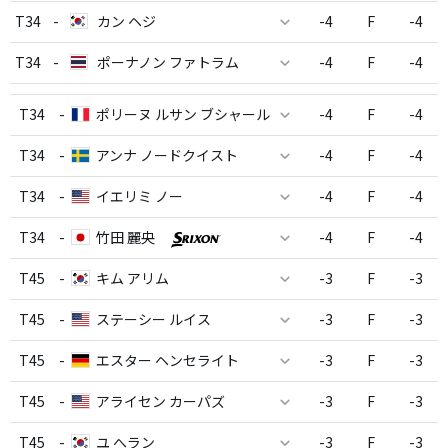
T34
-
カン ヘジ
-4
F
-4
T34
-
ポーナノン ファトラム
-4
F
-4
T34
-
ポリーヌ ルサン ブシャール
-4
F
-4
T34
-
アンナ ノードクイスト
-4
F
-4
T34
-
イエリミ ノー
-4
F
-4
T34
-
竹田 麗央
-4
F
-4
T45
-
キム アリム
-3
F
-3
T45
-
ステーシー ルイス
-3
F
-3
T45
-
エスター ヘンセライト
-3
F
-3
T45
-
アライセン カーパズ
-3
F
-3
T45
-
ユ へラン
-3
F
-3