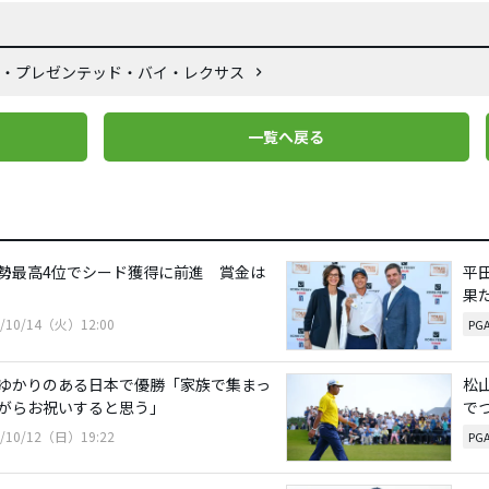
ック・プレゼンテッド・バイ・レクサス
一覧へ戻る
勢最高4位でシード獲得に前進 賞金は
平
果
5/10/14（火）12:00
PG
ゆかりのある日本で優勝「家族で集まっ
松
がらお祝いすると思う」
で
5/10/12（日）19:22
PG