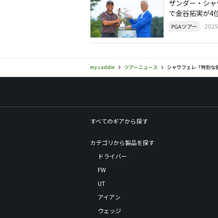
ザンダー・シャ
で金谷拓実が4
202
PGAツアー
my caddie
ツアーニュース
シャウフェレ「特別な
すべてのギアから探す
カテゴリから製品を探す
ドライバー
FW
UT
アイアン
ウェッジ