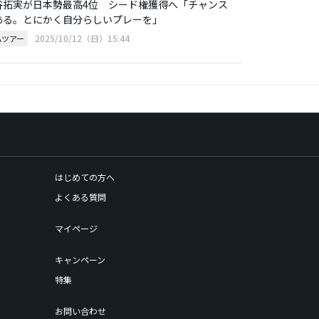
谷拓実が日本勢最高4位 シード権獲得へ「チャンス
ある。とにかく自分らしいプレーを」
2025/10/12（日）15:44
Aツアー
はじめての方へ
よくある質問
マイページ
キャンペーン
特集
お問い合わせ