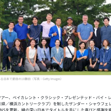
日本で節目の10勝目（写真：Getty Images）
ツアー、ベイカレント・クラシック・プレゼンテッド・バイ・レ
川県／横浜カントリークラブ）を制したザンダー・シャウフェレ
SNSを更新。縁の深い日本でタイトルを手にした喜びと感謝を