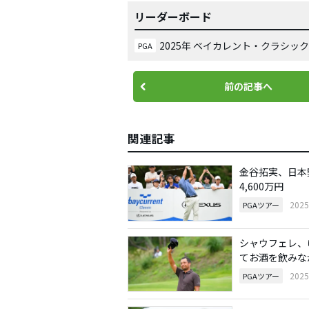
リーダーボード
2025年 ベイカレント・クラシ
PGA
前の記事へ
関連記事
金谷拓実、日本
4,600万円
202
PGAツアー
シャウフェレ、
てお酒を飲みな
202
PGAツアー