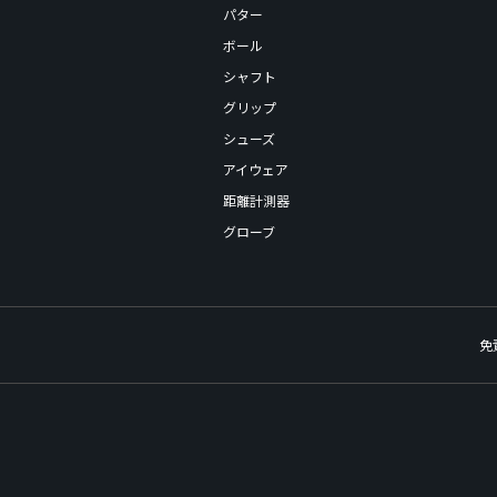
パター
ボール
シャフト
グリップ
シューズ
アイウェア
距離計測器
グローブ
免