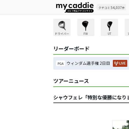
54,037
クチコミ
件
ドライバー
FW
UT
リーダーボード
ウィンダム選手権 2日目
LIVE
PGA
ツアーニュース
シャウフェレ「特別な優勝になりま