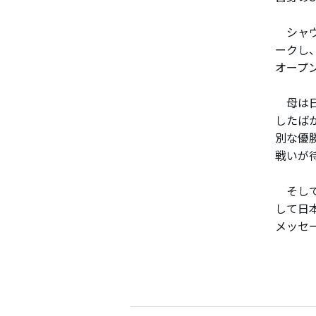
シャウ
ークし
オープ
母は日
したば
別な優
戦いが
そして
して日
メッセ