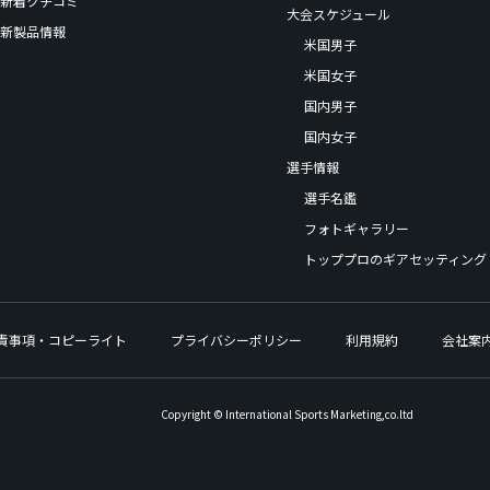
新着クチコミ
大会スケジュール
新製品情報
米国男子
米国女子
国内男子
国内女子
選手情報
選手名鑑
フォトギャラリー
トッププロのギアセッティング
責事項・コピーライト
プライバシーポリシー
利用規約
会社案
Copyright © International Sports Marketing,co.ltd