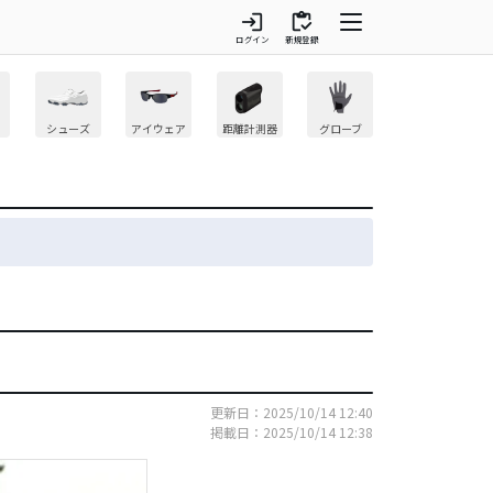
login
inventory
ログイン
新規登録
シューズ
アイウェア
距離計測器
グローブ
更新日：2025/10/14 12:40
掲載日：2025/10/14 12:38