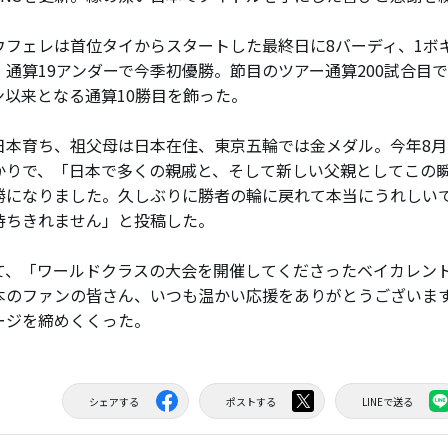
フェレは首位タイからスタートした最終日に8バーディ、1ボギ
、通算19アンダーで今季初優勝。節目のツアー通算200試合目
ン以来となる通算10勝目を飾った。
本育ち、祖父母は日本在住、東京五輪では金メダル。今年8月
かりで、「日本で多くの親戚と、そして新しい父親としてこの
勝になりました。久しぶりに勝者の輪に戻れて本当にうれしい
待ちきれません」と投稿した。
、「ワールドクラスの大会を開催してくださったベイカレン
本のファンの皆さん、いつも温かい応援をありがとうございま
ージを締めくくった。
シェアする
ポストする
LINEで送る