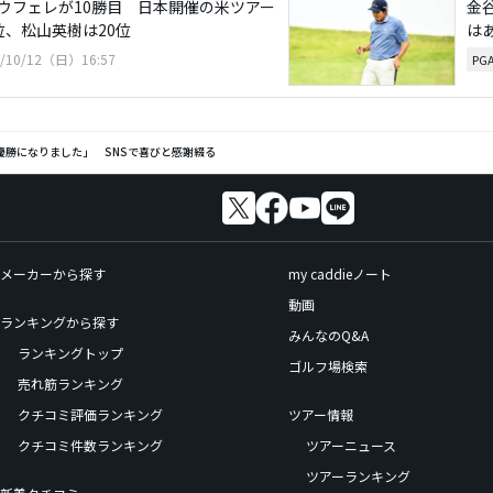
ウフェレが10勝目 日本開催の米ツアー
金
位、松山英樹は20位
は
5/10/12（日）16:57
PG
優勝になりました」 SNSで喜びと感謝綴る
メーカーから探す
my caddieノート
動画
ランキングから探す
みんなのQ&A
ランキングトップ
ゴルフ場検索
売れ筋ランキング
クチコミ評価ランキング
ツアー情報
クチコミ件数ランキング
ツアーニュース
ツアーランキング