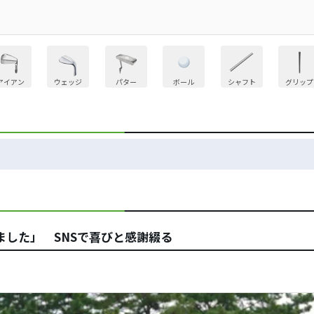
アイアン
ウェッジ
パター
ボール
シャフト
グリップ
した」 SNSで喜びと感謝綴る