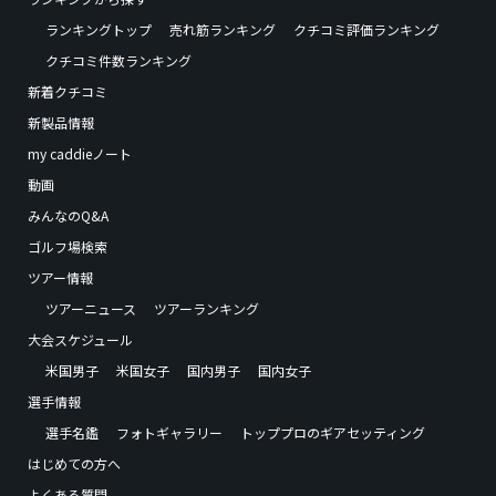
ランキングトップ
売れ筋ランキング
クチコミ評価ランキング
クチコミ件数ランキング
新着クチコミ
新製品情報
my caddieノート
動画
みんなのQ&A
ゴルフ場検索
ツアー情報
ツアーニュース
ツアーランキング
大会スケジュール
米国男子
米国女子
国内男子
国内女子
選手情報
選手名鑑
フォトギャラリー
トッププロのギアセッティング
はじめての方へ
よくある質問