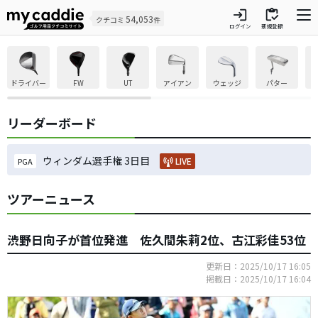
login
inventory
54,053
クチコミ
件
ログイン
新規登録
ドライバー
FW
UT
アイアン
ウェッジ
パター
リーダーボード
ウィンダム選手権 3日目
LIVE
PGA
ツアーニュース
渋野日向子が首位発進 佐久間朱莉2位、古江彩佳53位
更新日：2025/10/17 16:05
掲載日：2025/10/17 16:04