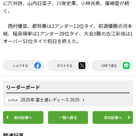
に穴井詩、山内日菜子、川岸史果、小林光希、篠崎愛が続
く。
西村優菜、都玲華は2アンダー12位タイ、前週優勝の河本
結、稲見萌寧は1アンダー28位タイ、大会3勝の古江彩佳は1
オーバー53位タイで初日を終えた。
シェアする
ポストする
LINEで送る
リーダーボード
2025年 富士通レディース 2025
JLPGA
前の記事へ
一覧へ戻る
次の記事へ
関連記事