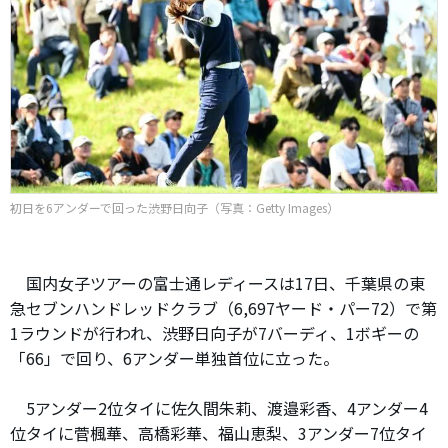
初日を6アンダーで回った渋野日向子（写真：Getty Images）
国内女子ツアーの富士通レディースは17日、千葉県の東
急セブンハンドレッドクラブ（6,697ヤード・パー72）で第
1ラウンドが行われ、渋野日向子が7バーディ、1ボギーの
「66」で回り、6アンダー単独首位に立った。
5アンダー2位タイに佐久間朱莉、渡邉彩香、4アンダー4
位タイに菅楓華、高橋彩華、福山恵梨、3アンダー7位タイ