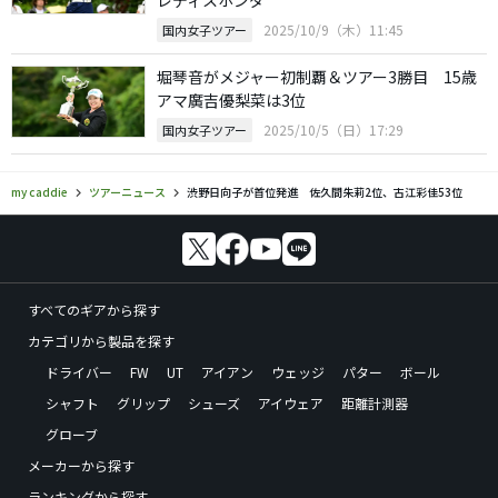
2025/10/9（木）11:45
国内女子ツアー
堀琴音がメジャー初制覇＆ツアー3勝目 15歳
アマ廣吉優梨菜は3位
2025/10/5（日）17:29
国内女子ツアー
my caddie
ツアーニュース
渋野日向子が首位発進 佐久間朱莉2位、古江彩佳53位
すべてのギアから探す
カテゴリから製品を探す
ドライバー
FW
UT
アイアン
ウェッジ
パター
ボール
シャフト
グリップ
シューズ
アイウェア
距離計測器
グローブ
メーカーから探す
ランキングから探す