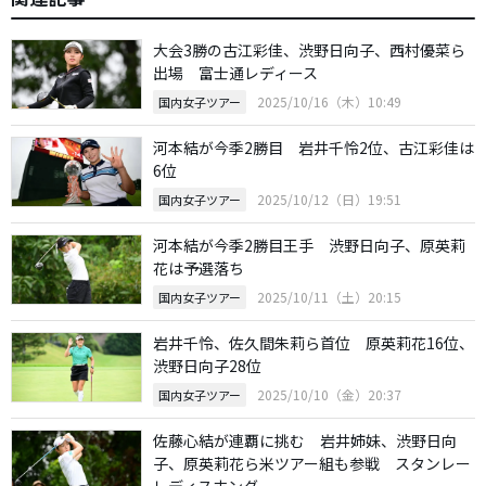
大会3勝の古江彩佳、渋野日向子、西村優菜ら
出場 富士通レディース
2025/10/16（木）10:49
国内女子ツアー
河本結が今季2勝目 岩井千怜2位、古江彩佳は
6位
2025/10/12（日）19:51
国内女子ツアー
河本結が今季2勝目王手 渋野日向子、原英莉
花は予選落ち
2025/10/11（土）20:15
国内女子ツアー
岩井千怜、佐久間朱莉ら首位 原英莉花16位、
渋野日向子28位
2025/10/10（金）20:37
国内女子ツアー
佐藤心結が連覇に挑む 岩井姉妹、渋野日向
子、原英莉花ら米ツアー組も参戦 スタンレー
レディスホンダ