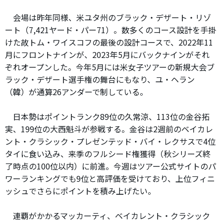
会場は昨年同様、米ユタ州のブラック・デザート・リゾ
ート（7,421ヤード・パー71）。数多くのコース設計を手掛
けた故トム・ワイスコフの最後の設計コースで、2022年11
月にフロントナインが、2023年5月にバックナインがそれ
ぞれオープンした。今年5月には米女子ツアーの新規大会ブ
ラック・デザート選手権の舞台にもなり、ユ・ヘラン
（韓）が通算26アンダーで制している。
日本勢はポイントランク89位の久常涼、113位の金谷拓
実、199位の大西魁斗が参戦する。金谷は2週前のベイカレ
ント・クラシック・プレゼンテッド・バイ・レクサスで4位
タイに食い込み、来季のフルシード権獲得（秋シリーズ終
了時点の100位以内）に前進。今週はツアー公式サイトのパ
ワーランキングでも9位と高評価を受けており、上位フィニ
ッシュでさらにポイントを積み上げたい。
連覇がかかるマッカーティ、ベイカレント・クラシック