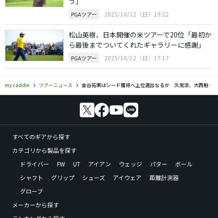
う」
2025/10/12（日）19:22
PGAツアー
松山英樹、日本開催の米ツアーで20位「最初か
ら最後までついてくれたギャラリーに感謝」
2025/10/12（日）17:17
PGAツアー
my caddie
ツアーニュース
金谷拓実はシード獲得へ上位進出なるか 久常涼、大西魁斗も参戦
すべてのギアから探す
カテゴリから製品を探す
ドライバー
FW
UT
アイアン
ウェッジ
パター
ボール
シャフト
グリップ
シューズ
アイウェア
距離計測器
グローブ
メーカーから探す