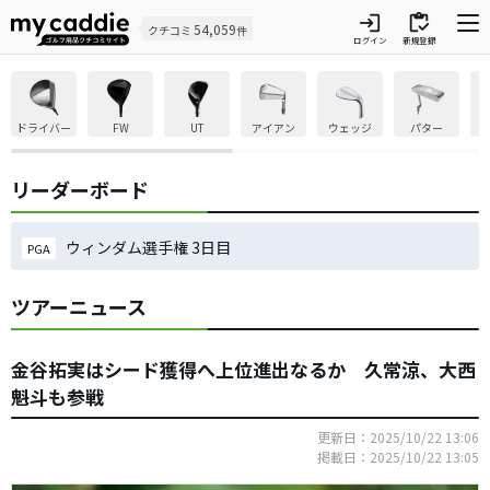
login
inventory
54,059
クチコミ
件
ログイン
新規登録
ドライバー
FW
UT
アイアン
ウェッジ
パター
リーダーボード
ウィンダム選手権 3日目
PGA
ツアーニュース
金谷拓実はシード獲得へ上位進出なるか 久常涼、大西
魁斗も参戦
更新日：2025/10/22 13:06
掲載日：2025/10/22 13:05