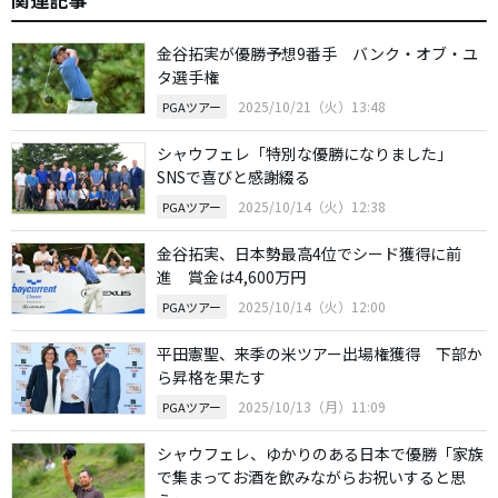
金谷拓実が優勝予想9番手 バンク・オブ・ユ
タ選手権
2025/10/21（火）13:48
PGAツアー
シャウフェレ「特別な優勝になりました」
SNSで喜びと感謝綴る
2025/10/14（火）12:38
PGAツアー
金谷拓実、日本勢最高4位でシード獲得に前
進 賞金は4,600万円
2025/10/14（火）12:00
PGAツアー
平田憲聖、来季の米ツアー出場権獲得 下部か
ら昇格を果たす
2025/10/13（月）11:09
PGAツアー
シャウフェレ、ゆかりのある日本で優勝「家族
で集まってお酒を飲みながらお祝いすると思