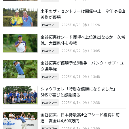
来季のザ・セントリーは開催中止 今年は松山
英樹が優勝
2025/10/23（木）11:26
PGAツアー
金谷拓実はシード獲得へ上位進出なるか 久常
涼、大西魁斗も参戦
2025/10/22（水）13:05
PGAツアー
金谷拓実が優勝予想9番手 バンク・オブ・ユ
タ選手権
2025/10/21（火）13:48
PGAツアー
シャウフェレ「特別な優勝になりました」
SNSで喜びと感謝綴る
2025/10/14（火）12:38
PGAツアー
金谷拓実、日本勢最高4位でシード獲得に前
進 賞金は4,600万円
2025/10/14（火）12:00
PGAツアー