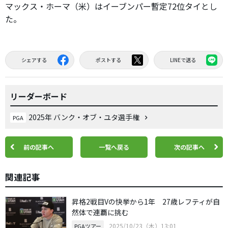
マックス・ホーマ（米）はイーブンパー暫定72位タイとし
た。
シェアする
ポストする
LINEで送る
リーダーボード
2025年 バンク・オブ・ユタ選手権
PGA
前の記事へ
一覧へ戻る
次の記事へ
関連記事
昇格2戦目Vの快挙から1年 27歳レフティが自
然体で連覇に挑む
2025/10/23（木）13:01
PGAツアー