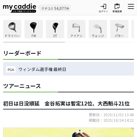
login
inventory
54,077
クチコミ
件
ログイン
新規登録
ドライバー
FW
UT
アイアン
ウェッジ
パター
リーダーボード
ウィンダム選手権 最終日
PGA
ツアーニュース
初日は日没順延 金谷拓実は暫定12位、大西魁斗21位
更新日：2025/11/02 13:48
掲載日：2025/10/24 14:21