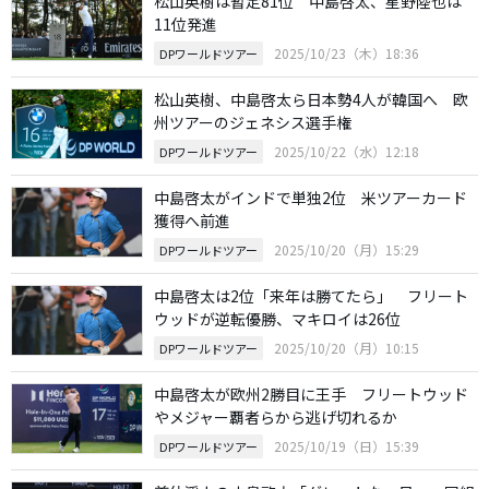
松山英樹は暫定81位 中島啓太、星野陸也は
11位発進
2025/10/23（木）18:36
DPワールドツアー
松山英樹、中島啓太ら日本勢4人が韓国へ 欧
州ツアーのジェネシス選手権
2025/10/22（水）12:18
DPワールドツアー
中島啓太がインドで単独2位 米ツアーカード
獲得へ前進
2025/10/20（月）15:29
DPワールドツアー
中島啓太は2位「来年は勝てたら」 フリート
ウッドが逆転優勝、マキロイは26位
2025/10/20（月）10:15
DPワールドツアー
中島啓太が欧州2勝目に王手 フリートウッド
やメジャー覇者らから逃げ切れるか
2025/10/19（日）15:39
DPワールドツアー