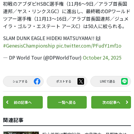
初戦のアブダビHSBC選手権（11月6～9日／アラブ首長国
連邦／ヤス・リンクスGC）に進出し、最終戦のDPワールド
ツアー選手権（11月13～16日／アラブ首長国連邦／ジュメ
イラ・ゴルフ・エステート アースC）は50人に絞られる。
SLAM DUNK EAGLE HIDEKI MATSUYAMA!! 🙌
#GenesisChampionship
pic.twitter.com/PFudY1mf1o
— DP World Tour (@DPWorldTour)
October 24, 2025
シェアする
ポストする
LINEで送る
前の記事へ
一覧へ戻る
次の記事へ
関連記事