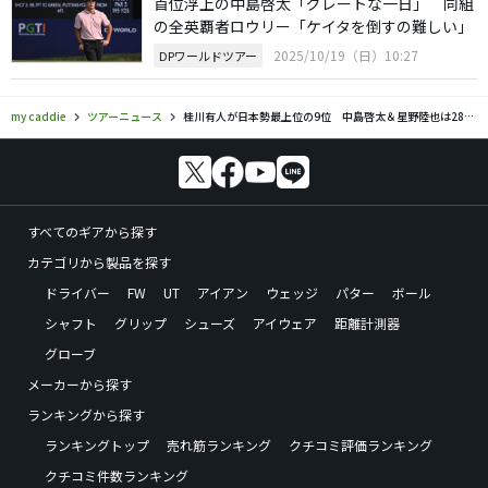
首位浮上の中島啓太「グレートな一日」 同組
の全英覇者ロウリー「ケイタを倒すの難しい」
2025/10/19（日）10:27
DPワールドツアー
my caddie
ツアーニュース
桂川有人が日本勢最上位の9位 中島啓太＆星野陸也は28位、松山英樹は44位
すべてのギアから探す
カテゴリから製品を探す
ドライバー
FW
UT
アイアン
ウェッジ
パター
ボール
シャフト
グリップ
シューズ
アイウェア
距離計測器
グローブ
メーカーから探す
ランキングから探す
ランキングトップ
売れ筋ランキング
クチコミ評価ランキング
クチコミ件数ランキング