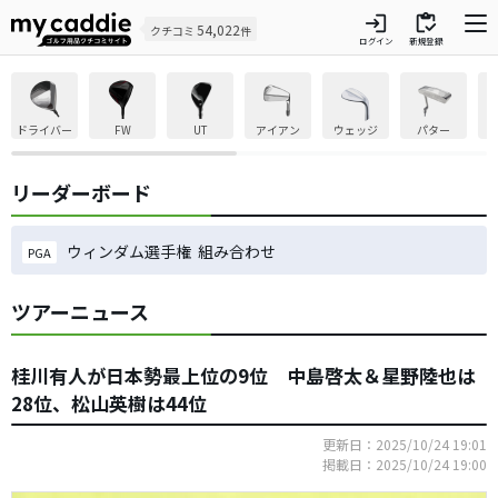
login
inventory
54,022
クチコミ
件
ログイン
新規登録
ドライバー
FW
UT
アイアン
ウェッジ
パター
リーダーボード
ウィンダム選手権 組み合わせ
PGA
ツアーニュース
桂川有人が日本勢最上位の9位 中島啓太＆星野陸也は
28位、松山英樹は44位
更新日：2025/10/24 19:01
掲載日：2025/10/24 19:00