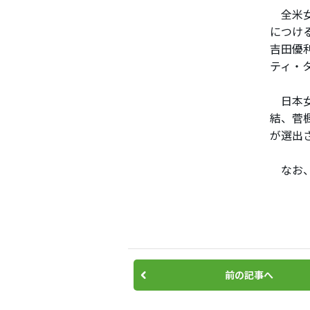
全米女
につけ
吉田優
ティ・
日本女
結、菅
が選出
なお、
前の記事へ