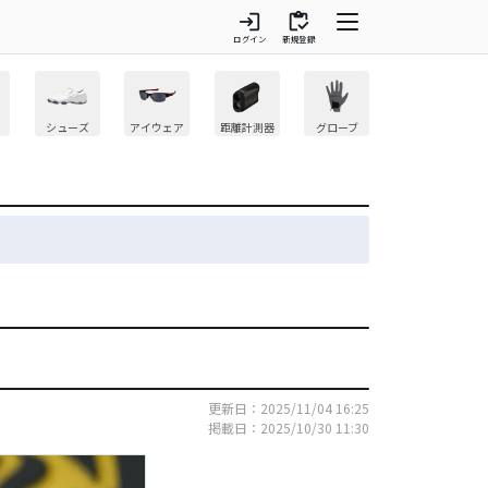
login
inventory
ログイン
新規登録
シューズ
アイウェア
距離計測器
グローブ
更新日：2025/11/04 16:25
掲載日：2025/10/30 11:30