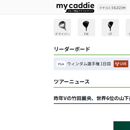
54,023
クチコミ
件
ドライバー
FW
UT
リーダーボード
ウィンダム選手権 1日目
LIVE
PGA
ツアーニュース
昨年Vの竹田麗央、世界6位の山下