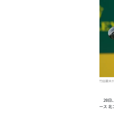
竹田麗央が連
28日
ース 