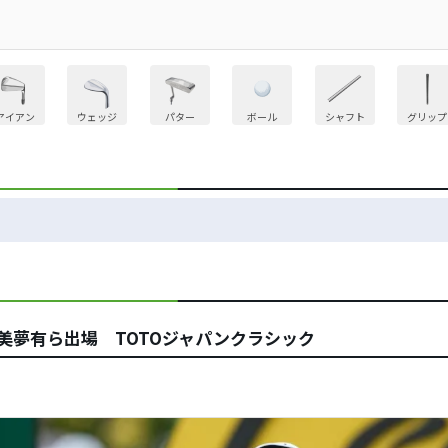
アイアン
ウェッジ
パター
ボール
シャフト
グリップ
美夢有ら出場 TOTOジャパンクラシック