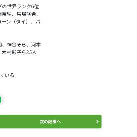
の世界ランク6位
岡奈紗、馬場咲希、
ガーン（タイ）、パ
莉、神谷そら、河本
木村彩子ら35人
ている。
次の記事へ