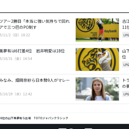
ツアー2勝目「本当に強い気持ちで回れ
古
アで三つ巴のPO制す
11
25/11/2（日）18:22
LP
美夢有は6打差4位 岩井明愛は18位
山
位
25/10/31（金）16:54
LP
みなみ、畑岡奈紗ら日本勢9人がマレー
ト
の
25/10/29（水）12:42
LP
6位の山下美夢有ら出場 TOTOジャパンクラシック