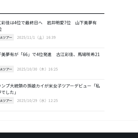
江彩佳は4位で最終日へ 岩井明愛7位 山下美夢有
位
2025/11/1（土）16:39
GAツアー
下美夢有が「66」で4位発進 古江彩佳、馬場咲希21
2025/10/30（木）16:25
GAツアー
ランプ大統領の孫娘カイが米女子ツアーデビュー「私
夢でした」
2025/10/29（水）12:25
GAツアー