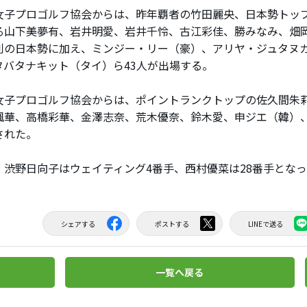
子プロゴルフ協会からは、昨年覇者の竹田麗央、日本勢トップ
る山下美夢有、岩井明愛、岩井千怜、古江彩佳、勝みなみ、畑
利の日本勢に加え、ミンジー・リー（豪）、アリヤ・ジュタヌ
タバタナキット（タイ）ら43人が出場する。
子プロゴルフ協会からは、ポイントランクトップの佐久間朱
楓華、高橋彩華、金澤志奈、荒木優奈、鈴木愛、申ジエ（韓）、
された。
渋野日向子はウェイティング4番手、西村優菜は28番手となっ
シェアする
ポストする
LINEで送る
一覧へ戻る