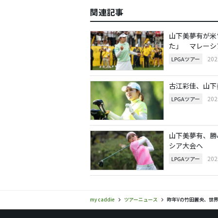
関連記事
山下美夢有が米
た」 マレーシ
20
LPGAツアー
古江彩佳、山下
20
LPGAツアー
山下美夢有、勝
シア大会へ
20
LPGAツアー
my caddie
ツアーニュース
昨年Vの竹田麗央、世界