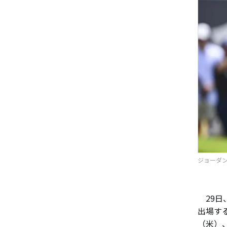
ジョーダン
29日
出場す
（米）