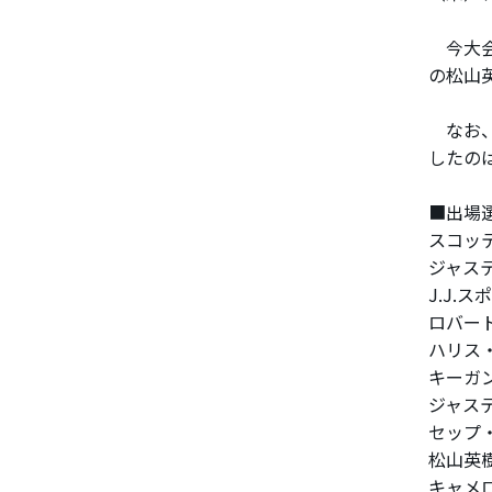
今大会
の松山
なお、
したのは
■出場
スコッ
ジャス
J.J.ス
ロバー
ハリス
キーガ
ジャス
セップ
松山英
キャメ