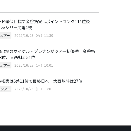
ード確保目指す金谷拓実はポイントランク114位後
 秋シリーズ第4戦
2025/10/28（火）11:30
Aツアー
薦出場のマイケル・ブレナンがツアー初優勝 金谷拓
3位、大西魁斗51位
2025/10/27（月）10:01
Aツアー
谷拓実は6差11位で最終日へ 大西魁斗は27位
2025/10/26（日）12:01
Aツアー