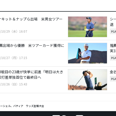
ナキット＆ナップら出場 米男女ツアー
シ
退
5/10/29（水）16:07
PG
推薦出場から優勝 米ツアーカード獲得に
推
実3
5/10/27（月）17:15
PG
場3戦目の23歳が快挙に前進「明日は大き
金
2打差単独首位で最終日へ
PG
5/10/26（日）15:43
ホーシェル、バティア ウッズ主催大会