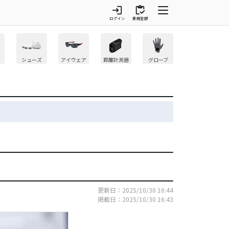
login
inventory
ログイン
新規登録
シューズ
アイウェア
距離計測器
グローブ
更新日：2025/10/30 16:44
掲載日：2025/10/30 16:43