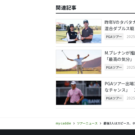
関連記事
昨年Vのタバタ
混合ダブルス戦
202
PGAツアー
M.ブレナンが
「最高の気分」
202
PGAツアー
PGAツアー出
なチャンス」 
202
PGAツアー
my caddie
ツアーニュース
最後3人はスピース、