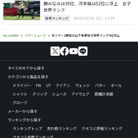
勝みなみは35位、河本結は52位に浮上 女子
世界ランク
2025/10/14（火）13:34
世界ランキング
my caddie
ツアーニュース
米ツアー2勝目の山下美夢有が世界ランク4位浮上
すべてのギアから探す
カテゴリから製品を探す
ドライバー
FW
UT
アイアン
ウェッジ
パター
ボール
シャフト
グリップ
シューズ
アイウェア
距離計測器
グローブ
メーカーから探す
ランキングから探す
ランキングトップ
売れ筋ランキング
クチコミ評価ランキング
クチコミ件数ランキング