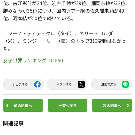
位、古江彩佳が24位、岩井千怜が29位、畑岡奈紗が32位、
勝みなみが35位につけ、国内ツアー組の佐久間朱莉が49
位、河本結が50位で続いている。
ジーノ・ティティクル（タイ）、ネリー・コルダ
（米）、ミンジー・リー（豪）のトップ3に変動はなかっ
た。
女子世界ランキング TOP50
シェアする
ポストする
LINEで送る
前の記事へ
一覧へ戻る
次の記事へ
関連記事