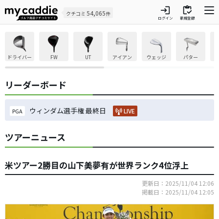
login
inventory
54,065
クチコミ
件
ログイン
新規登録
ドライバー
FW
UT
アイアン
ウェッジ
パター
リーダーボード
ウィンダム選手権 最終日
LIVE
PGA
ツアーニュース
米ツアー2勝目の山下美夢有が世界ランク4位浮上
更新日：2025/11/04 12:06
掲載日：2025/11/04 12:05