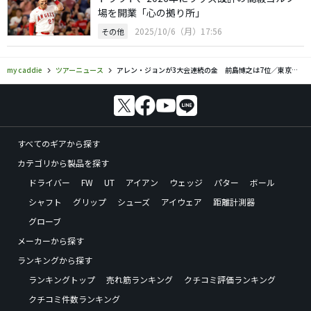
場を開業「心の拠り所」
2025/10/6（月）17:56
その他
my caddie
ツアーニュース
アレン・ジョンが3大会連続の金 前島博之は7位／東京デフリンピックゴルフ
すべてのギアから探す
カテゴリから製品を探す
ドライバー
FW
UT
アイアン
ウェッジ
パター
ボール
シャフト
グリップ
シューズ
アイウェア
距離計測器
グローブ
メーカーから探す
ランキングから探す
ランキングトップ
売れ筋ランキング
クチコミ評価ランキング
クチコミ件数ランキング