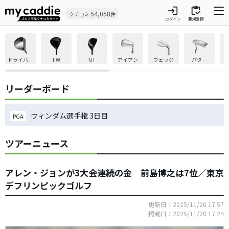
login
inventory
54,058
クチコミ
件
ログイン
新規登録
ドライバー
FW
UT
アイアン
ウェッジ
パター
リーダーボード
ウィンダム選手権 3日目
PGA
ツアーニュース
アレン・ジョンが3大会連続の金 前島博之は7位／東京
デフリンピックゴルフ
更新日：2025/11/20 17:57
掲載日：2025/11/20 17:24