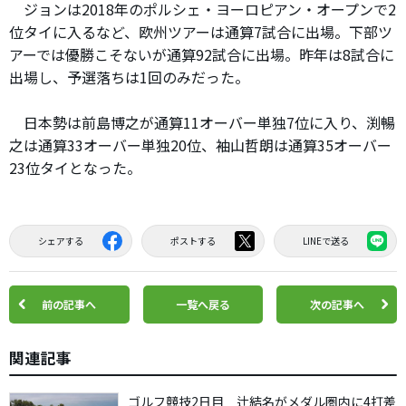
ジョンは2018年のポルシェ・ヨーロピアン・オープンで2
位タイに入るなど、欧州ツアーは通算7試合に出場。下部ツ
アーでは優勝こそないが通算92試合に出場。昨年は8試合に
出場し、予選落ちは1回のみだった。
日本勢は前島博之が通算11オーバー単独7位に入り、渕暢
之は通算33オーバー単独20位、袖山哲朗は通算35オーバー
23位タイとなった。
シェアする
ポストする
LINEで送る
前の記事へ
一覧へ戻る
次の記事へ
関連記事
ゴルフ競技2日目 辻結名がメダル圏内に4打差