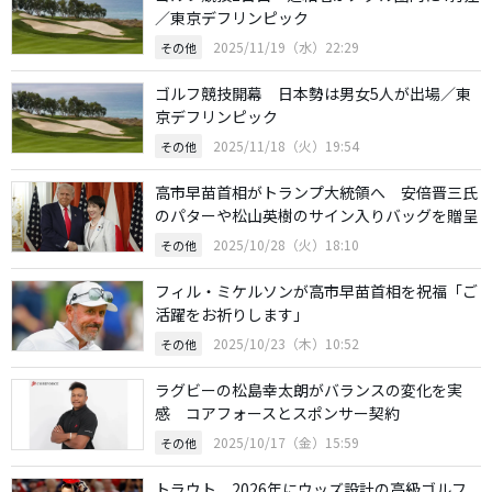
／東京デフリンピック
2025/11/19（水）22:29
その他
ゴルフ競技開幕 日本勢は男女5人が出場／東
京デフリンピック
2025/11/18（火）19:54
その他
高市早苗首相がトランプ大統領へ 安倍晋三氏
のパターや松山英樹のサイン入りバッグを贈呈
2025/10/28（火）18:10
その他
フィル・ミケルソンが高市早苗首相を祝福「ご
活躍をお祈りします」
2025/10/23（木）10:52
その他
ラグビーの松島幸太朗がバランスの変化を実
感 コアフォースとスポンサー契約
2025/10/17（金）15:59
その他
トラウト、2026年にウッズ設計の高級ゴルフ