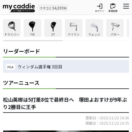
login
inventory
54,059
クチコミ
件
ログイン
新規登録
ドライバー
FW
UT
アイアン
ウェッジ
パター
リーダーボード
ウィンダム選手権 3日目
PGA
ツアーニュース
松山英樹は5打差8位で最終日へ 塚田よおすけが9年ぶ
り2勝目に王手
更新日：2025/11/22 16:36
掲載日：2025/11/22 16:35