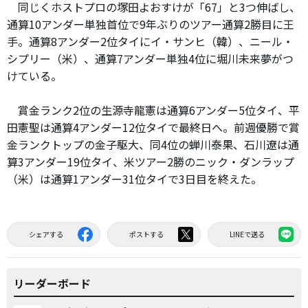
同じくホストプロの塚田よおすけが「67」と3つ伸ばし、
通算10アンダー単独首位で9年ぶりのツアー通算2勝目に王
手。通算8アンダー2位タイにイ・サンヒ（韓）、ニール・
シプリー（米）、通算7アンダー単独4位に堀川未来夢がつ
けている。
賞金ランク2位の生源寺龍憲は通算6アンダー5位タイ、平
田憲聖は通算4アンダー12位タイで最終日へ。前週優勝で賞
金ランクトップの金子駆大、同4位の蝉川泰果、石川遼は通
算3アンダー19位タイ、米ツアー2勝のニック・ダンラップ
（米）は通算1アンダー31位タイで3日目を終えた。
シェアする
ポストする
LINEで送る
リーダーボード