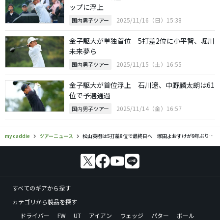
ップに浮上
2025/11/16（日）15:38
国内男子ツアー
金子駆大が単独首位 5打差2位に小平智、堀川
未来夢ら
2025/11/15（土）16:55
国内男子ツアー
金子駆大が首位浮上 石川遼、中野麟太朗は61
位で予選通過
2025/11/14（金）16:57
国内男子ツアー
my caddie
ツアーニュース
松山英樹は5打差8位で最終日へ 塚田よおすけが9年ぶり2勝目に王手
すべてのギアから探す
カテゴリから製品を探す
ドライバー
FW
UT
アイアン
ウェッジ
パター
ボール