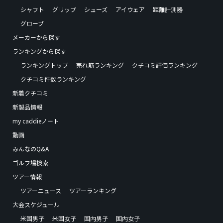
シャフト
グリップ
シューズ
アイウェア
距離計測器
グローブ
メーカーから探す
ランキングから探す
ランキングトップ
売れ筋ランキング
クチコミ評価ランキング
クチコミ件数ランキング
新着クチコミ
新製品情報
my caddieノート
動画
みんなのQ&A
ゴルフ場検索
ツアー情報
ツアーニュース
ツアーランキング
大会スケジュール
米国男子
米国女子
国内男子
国内女子