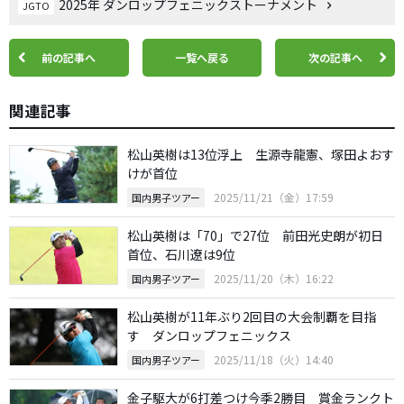
2025年 ダンロップフェニックストーナメント
JGTO
前の記事へ
一覧へ戻る
次の記事へ
関連記事
松山英樹は13位浮上 生源寺龍憲、塚田よおす
けが首位
2025/11/21（金）17:59
国内男子ツアー
松山英樹は「70」で27位 前田光史朗が初日
首位、石川遼は9位
2025/11/20（木）16:22
国内男子ツアー
松山英樹が11年ぶり2回目の大会制覇を目指
す ダンロップフェニックス
2025/11/18（火）14:40
国内男子ツアー
金子駆大が6打差つけ今季2勝目 賞金ランクト