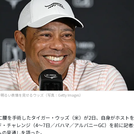
明るい表情を見せるウッズ（写真：Getty Images）
に腰を手術したタイガー・ウッズ（米）が2日、自身がホスト
ド・チャレンジ（4～7日／バハマ／アルバニーGC）を前に記
への見通しを語った。