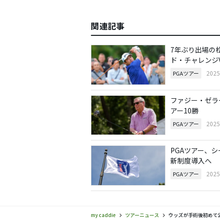
関連記事
7年ぶり出場の
ド・チャレンジ
202
PGAツアー
ファジー・ゼラ
アー10勝
202
PGAツアー
PGAツアー、
新制度導入へ
202
PGAツアー
my caddie
ツアーニュース
ウッズが手術後初めて