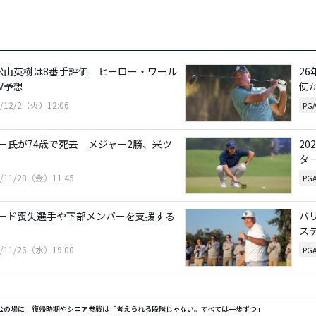
松山英樹は8番手評価 ヒーロー・ワール
2
V予想
使
5/12/2（火）12:06
PG
ー氏が74歳で死去 メジャー2勝、米ツ
2
タ
5/11/28（金）11:45
PG
シード喪失選手や下部メンバーを支援する
バ
ス
5/11/26（水）19:00
PG
公の場に 復帰時期やシニア参戦は「考えられる段階じゃない。すべては一歩ずつ」