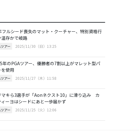
6年フルシード喪失のマット・クーチャー、特別資格行
か温存かで岐路
2025/11/30（日）13:25
Aツアー
025年のPGAツアー、優勝者の7割以上がマレット型パ
ーを使用
2025/11/27（木）11:58
Aツアー
リマキら3選手が「Aonネクスト10」に滑り込み カ
ティーヨはシードにあと一歩届かず
2025/11/25（火）12:06
Aツアー