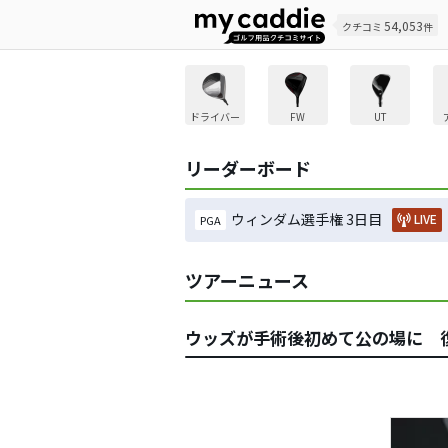
54,053
クチコミ
件
ドライバー
FW
UT
リーダーボード
ウィンダム選手権 3日目
LIVE
PGA
ツアーニュース
ウッズが手術後初めて公の場に 