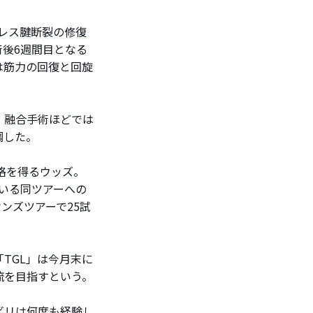
キレス腱断裂の修復
後6週間目となる
は筋力の回復と回旋
。融合手術ほどでは
調した。
格を得るウッズ。
いる同ツアーへの
ンズツアーで25試
TGL」は今月末に
流を目指すという。
ビリは何度も経験し