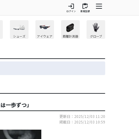
login
inventory
ログイン
新規登録
シューズ
アイウェア
距離計測器
グローブ
ては一歩ずつ」
更新日：2025/12/03 11:20
掲載日：2025/12/03 10:59