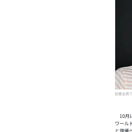
記者会見で
10月
ワール
と復帰