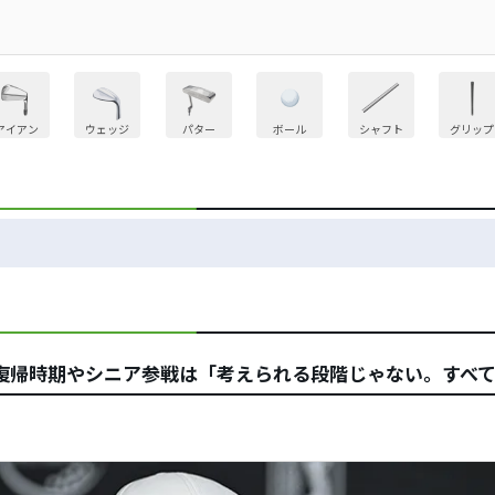
アイアン
ウェッジ
パター
ボール
シャフト
グリップ
復帰時期やシニア参戦は「考えられる段階じゃない。すべ