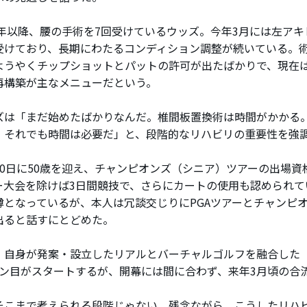
4年以降、腰の手術を7回受けているウッズ。今年3月には左ア
受けており、長期にわたるコンディション調整が続いている。術
ようやくチップショットとパットの許可が出たばかりで、現在
再構築が主なメニューだという。
は「まだ始めたばかりなんだ。椎間板置換術は時間がかかる
、それでも時間は必要だ」と、段階的なリハビリの重要性を強
0日に50歳を迎え、チャンピオンズ（シニア）ツアーの出場資
ー大会を除けば3日間競技で、さらにカートの使用も認められて
噂となっているが、本人は冗談交じりにPGAツアーとチャンピオ
出ると話すにとどめた。
自身が発案・設立したリアルとバーチャルゴルフを融合した「
ズン目がスタートするが、開幕には間に合わず、来年3月頃の合
そこまで考えられる段階じゃない。残念ながら、こうしたリハ