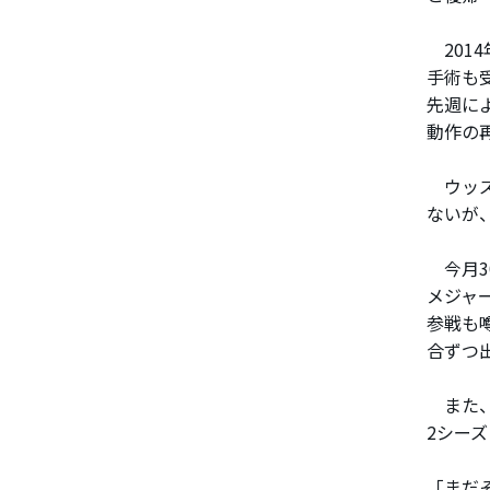
201
手術も
先週に
動作の
ウッズ
ないが
今月3
メジャ
参戦も
合ずつ
また、
2シー
「まだ