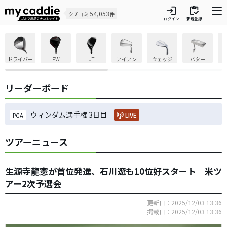
login
inventory
54,053
クチコミ
件
ログイン
新規登録
ドライバー
FW
UT
アイアン
ウェッジ
パター
リーダーボード
ウィンダム選手権 3日目
LIVE
PGA
ツアーニュース
生源寺龍憲が首位発進、石川遼も10位好スタート 米ツ
アー2次予選会
更新日：2025/12/03 13:36
掲載日：2025/12/03 13:36