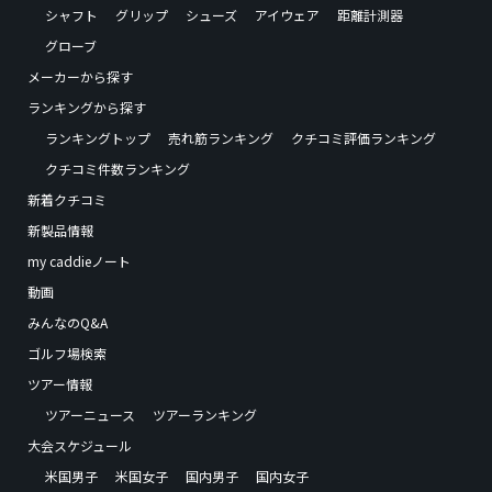
シャフト
グリップ
シューズ
アイウェア
距離計測器
グローブ
メーカーから探す
ランキングから探す
ランキングトップ
売れ筋ランキング
クチコミ評価ランキング
クチコミ件数ランキング
新着クチコミ
新製品情報
my caddieノート
動画
みんなのQ&A
ゴルフ場検索
ツアー情報
ツアーニュース
ツアーランキング
大会スケジュール
米国男子
米国女子
国内男子
国内女子