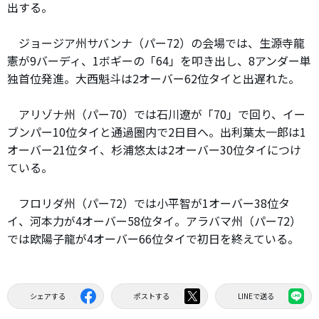
出する。
ジョージア州サバンナ（パー72）の会場では、生源寺龍
憲が9バーディ、1ボギーの「64」を叩き出し、8アンダー単
独首位発進。大西魁斗は2オーバー62位タイと出遅れた。
アリゾナ州（パー70）では石川遼が「70」で回り、イー
ブンパー10位タイと通過圏内で2日目へ。出利葉太一郎は1
オーバー21位タイ、杉浦悠太は2オーバー30位タイにつけ
ている。
フロリダ州（パー72）では小平智が1オーバー38位タ
イ、河本力が4オーバー58位タイ。アラバマ州（パー72）
では欧陽子龍が4オーバー66位タイで初日を終えている。
シェアする
ポストする
LINEで送る