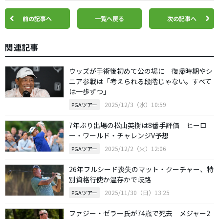
前の記事へ
一覧へ戻る
次の記事へ
関連記事
ウッズが手術後初めて公の場に 復帰時期やシ
ニア参戦は「考えられる段階じゃない。すべて
は一歩ずつ」
2025/12/3（水）10:59
PGAツアー
7年ぶり出場の松山英樹は8番手評価 ヒーロ
ー・ワールド・チャレンジV予想
2025/12/2（火）12:06
PGAツアー
26年フルシード喪失のマット・クーチャー、特
別資格行使か温存かで岐路
2025/11/30（日）13:25
PGAツアー
ファジー・ゼラー氏が74歳で死去 メジャー2