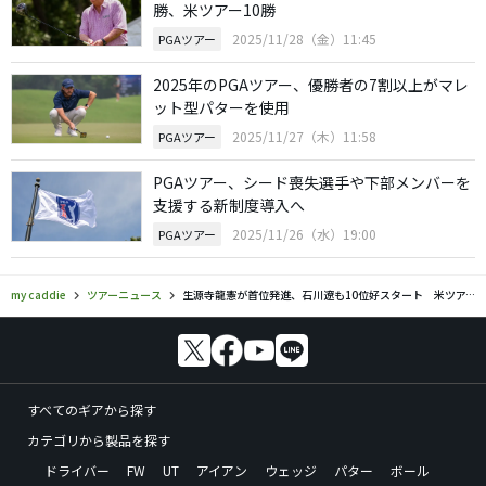
勝、米ツアー10勝
2025/11/28（金）11:45
PGAツアー
2025年のPGAツアー、優勝者の7割以上がマレ
ット型パターを使用
2025/11/27（木）11:58
PGAツアー
PGAツアー、シード喪失選手や下部メンバーを
支援する新制度導入へ
2025/11/26（水）19:00
PGAツアー
my caddie
ツアーニュース
生源寺龍憲が首位発進、石川遼も10位好スタート 米ツアー2次予選会
すべてのギアから探す
カテゴリから製品を探す
ドライバー
FW
UT
アイアン
ウェッジ
パター
ボール