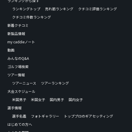
ランキングから探す
ランキングトップ
売れ筋ランキング
クチコミ評価ランキング
クチコミ件数ランキング
新着クチコミ
新製品情報
my caddieノート
動画
みんなのQ&A
ゴルフ場検索
ツアー情報
ツアーニュース
ツアーランキング
大会スケジュール
米国男子
米国女子
国内男子
国内女子
選手情報
選手名鑑
フォトギャラリー
トッププロのギアセッティング
はじめての方へ