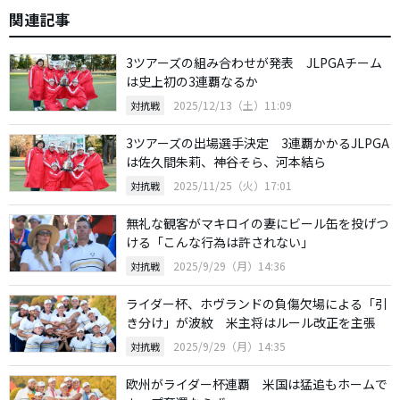
関連記事
3ツアーズの組み合わせが発表 JLPGAチーム
は史上初の3連覇なるか
2025/12/13（土）11:09
対抗戦
3ツアーズの出場選手決定 3連覇かかるJLPGA
は佐久間朱莉、神谷そら、河本結ら
2025/11/25（火）17:01
対抗戦
無礼な観客がマキロイの妻にビール缶を投げつ
ける「こんな行為は許されない」
2025/9/29（月）14:36
対抗戦
ライダー杯、ホヴランドの負傷欠場による「引
き分け」が波紋 米主将はルール改正を主張
2025/9/29（月）14:35
対抗戦
欧州がライダー杯連覇 米国は猛追もホームで