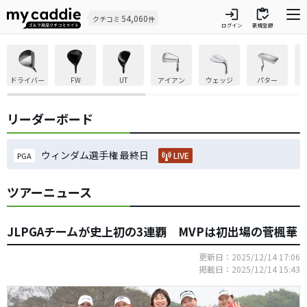
login
inventory
54,060
クチコミ
件
ログイン
新規登録
ドライバー
FW
UT
アイアン
ウェッジ
パター
リーダーボード
ウィンダム選手権 最終日
LIVE
PGA
ツアーニュース
JLPGAチームが史上初の3連覇 MVPは初出場の菅楓華
更新日：2025/12/14 17:06
掲載日：2025/12/14 15:43