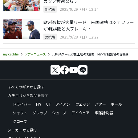
カップ奪還ならず
2025/9/29（月）12:14
対抗戦
欧州選抜が大量リード 米国選抜はシェフラー
が4戦4敗と大ブレーキ…
2025/9/28（日）12:27
対抗戦
my caddie
ツアーニュース
JLPGAチームが史上初の3連覇 MVPは初出場の菅楓華
すべてのギアから探す
カテゴリから製品を探す
ドライバー
FW
UT
アイアン
ウェッジ
パター
ボール
シャフト
グリップ
シューズ
アイウェア
距離計測器
グローブ
メーカーから探す