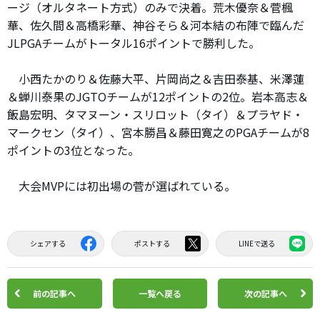
ージ（オルタネート方式）のみで決着。荒木優奈＆菅楓
華、佐久間＆高橋彩華、神谷そら＆河本結の布陣で臨んだ
JLPGAチームがトータル16ポイントで勝利した。
小西たかのり＆佐藤大平、片岡尚之＆吉田泰基、米澤蓮
＆蝉川泰果のJGTOチームが12ポイントの2位。岩本高志＆
飯島宏明、タマヌーン・スリロット（タイ）＆プラヤド・
マークセン（タイ）、宮本勝昌＆藤田寛之のPGAチームが8
ポイントの3位となった。
大会MVPには初出場の菅が選ばれている。
シェアする
ポストする
LINEで送る
前の記事へ
一覧へ戻る
次の記事へ