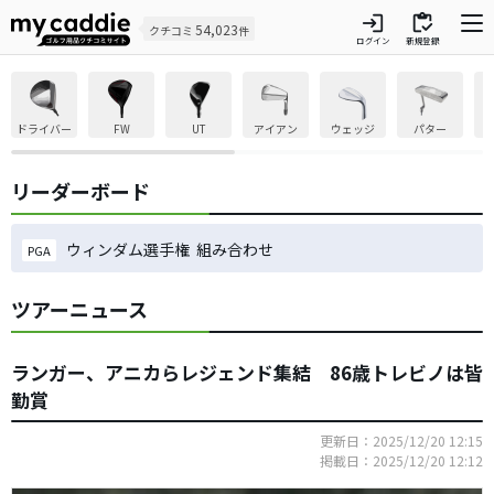
login
inventory
54,023
クチコミ
件
ログイン
新規登録
ドライバー
FW
UT
アイアン
ウェッジ
パター
リーダーボード
ウィンダム選手権 組み合わせ
PGA
ツアーニュース
ランガー、アニカらレジェンド集結 86歳トレビノは皆
勤賞
更新日：2025/12/20 12:15
掲載日：2025/12/20 12:12