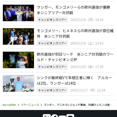
ランガー、モンゴメリーらの欧州選抜が優勝
米シニアツアー対抗戦
2025/12/8（月）10:10
チャンピオンズツアー
モンゴメリー、ヒメネスらの欧州選抜が首位維
持 米シニア対抗戦
2025/12/6（土）12:02
チャンピオンズツアー
欧州選抜が初日リード 米シニア対抗戦のワー
ルド・チャンピオンズ杯
2025/12/5（金）17:39
チャンピオンズツアー
シンクが最終戦Vで年間王者に輝く アルカー
は2位、ランガーは14位
2025/11/17（月）12:34
チャンピオンズツアー
my caddie
ツアーニュース
ランガー、アニカらレジェンド集結 86歳トレビノは皆勤賞