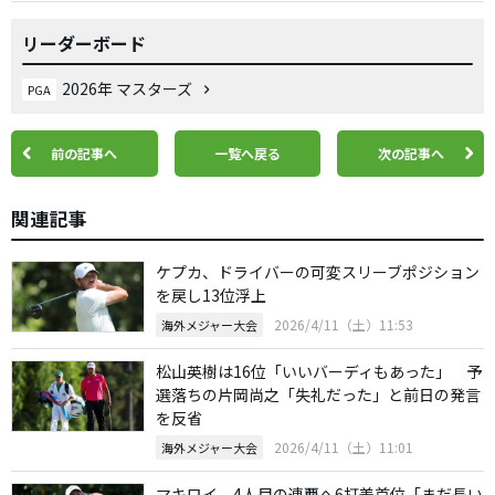
リーダーボード
2026年 マスターズ
PGA
前の記事へ
一覧へ戻る
次の記事へ
関連記事
ケプカ、ドライバーの可変スリーブポジション
を戻し13位浮上
2026/4/11（土）11:53
海外メジャー大会
松山英樹は16位「いいバーディもあった」 予
選落ちの片岡尚之「失礼だった」と前日の発言
を反省
2026/4/11（土）11:01
海外メジャー大会
マキロイ、4人目の連覇へ6打差首位「まだ長い