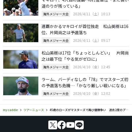
道のりが残っている」
2026/4/11（土）10:13
海外メジャー大会
連覇かかるマキロイが首位独走 松山英樹は16
位、片岡尚之は予選落ち
2026/4/11（土）09:17
海外メジャー大会
松山英樹は17位「ちょっとしんどい」 片岡尚
之は最下位「やる気がゼロに」
2026/4/10（金）12:45
海外メジャー大会
ラーム、バーディなしの「78」でマスターズ初
の予選落ち危機…「かなり厳しい戦いになる」
2026/4/10（金）12:02
海外メジャー大会
my caddie
ツアーニュース
45歳のローズがマスターズで再び優勝争い 過去2度のプレーオフ敗退