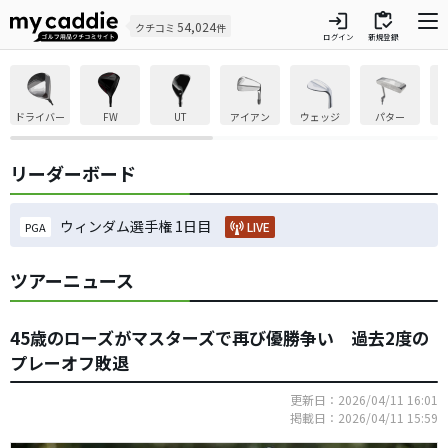
login
inventory
54,024
クチコミ
件
ログイン
新規登録
ドライバー
FW
UT
アイアン
ウェッジ
パター
リーダーボード
ウィンダム選手権 1日目
LIVE
PGA
ツアーニュース
45歳のローズがマスターズで再び優勝争い 過去2度の
プレーオフ敗退
更新日：2026/04/11 16:01
掲載日：2026/04/11 15:59