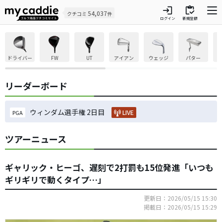
login
inventory
54,037
クチコミ
件
ログイン
新規登録
ドライバー
FW
UT
アイアン
ウェッジ
パター
リーダーボード
ウィンダム選手権 2日目
LIVE
PGA
ツアーニュース
ギャリック・ヒーゴ、遅刻で2打罰も15位発進「いつも
ギリギリで動くタイプ…」
更新日：2026/05/15 15:30
掲載日：2026/05/15 15:29