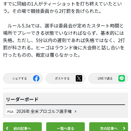
すでに同組の1人がティーショットを打ち終えていたとい
う。その場で競技委員から2打罰を告げられた。
ルール5.3aでは、選手は委員会が定めたスタート時間と
場所でプレーできる状態でいなければならず、基本的には
失格。ただし、5分以内の遅刻であれば失格ではなく、2打
罰が科される。ヒーゴはラウンド後に大会側と話し合いを
行ったものの、裁定は覆らなかった。
シェアする
ポストする
LINEで送る
リーダーボード
2026年 全米プロゴルフ選手権
PGA
前の記事へ
一覧へ戻る
次の記事へ