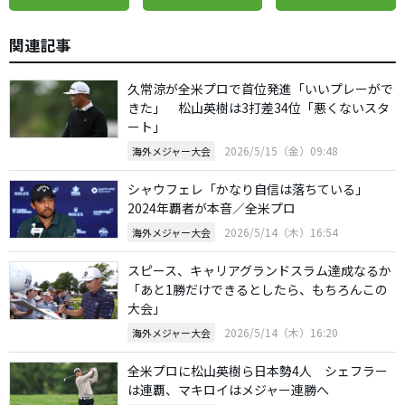
関連記事
久常涼が全米プロで首位発進「いいプレーがで
きた」 松山英樹は3打差34位「悪くないスタ
ート」
2026/5/15（金）09:48
海外メジャー大会
シャウフェレ「かなり自信は落ちている」
2024年覇者が本音／全米プロ
2026/5/14（木）16:54
海外メジャー大会
スピース、キャリアグランドスラム達成なるか
「あと1勝だけできるとしたら、もちろんこの
大会」
2026/5/14（木）16:20
海外メジャー大会
全米プロに松山英樹ら日本勢4人 シェフラー
は連覇、マキロイはメジャー連勝へ