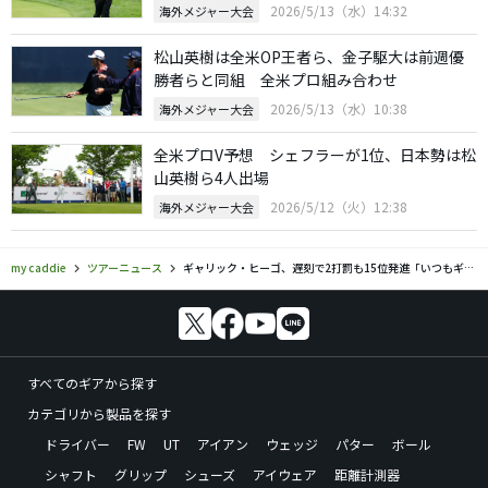
2026/5/13（水）14:32
海外メジャー大会
松山英樹は全米OP王者ら、金子駆大は前週優
勝者らと同組 全米プロ組み合わせ
2026/5/13（水）10:38
海外メジャー大会
全米プロV予想 シェフラーが1位、日本勢は松
山英樹ら4人出場
2026/5/12（火）12:38
海外メジャー大会
my caddie
ツアーニュース
ギャリック・ヒーゴ、遅刻で2打罰も15位発進「いつもギリギリで動くタイプ…」
すべてのギアから探す
カテゴリから製品を探す
ドライバー
FW
UT
アイアン
ウェッジ
パター
ボール
シャフト
グリップ
シューズ
アイウェア
距離計測器