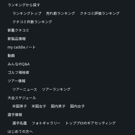
ランキングから探す
ランキングトップ
売れ筋ランキング
クチコミ評価ランキング
クチコミ件数ランキング
新着クチコミ
新製品情報
my caddieノート
動画
みんなのQ&A
ゴルフ場検索
ツアー情報
ツアーニュース
ツアーランキング
大会スケジュール
米国男子
米国女子
国内男子
国内女子
選手情報
選手名鑑
フォトギャラリー
トッププロのギアセッティング
はじめての方へ