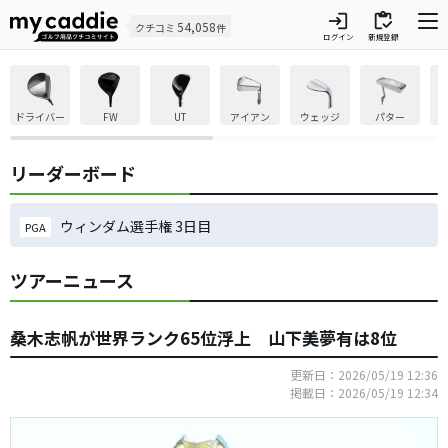
login
inventory
54,058
クチコミ
件
ログイン
新規登録
ドライバー
FW
UT
アイアン
ウェッジ
パター
リーダーボード
ウィンダム選手権 3日目
PGA
ツアーニュース
桑木志帆が世界ランク65位浮上 山下美夢有は8位
更新日：2026/05/19 12:36
掲載日：2026/05/19 12:34