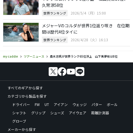
久常涼58位
2026/5/4（月）15:00
世界ランキング
メジャーVのコルダが世界1位返り咲き 在位期
間は歴代4位タイに
2026/4/28（火）16:13
世界ランキング
my caddie
ツアーニュース
桑木志帆が世界ランク65位浮上 山下美夢有は8位
すべてのギアから探す
カテゴリから製品を探す
ドライバー
FW
UT
アイアン
ウェッジ
パター
ボール
シャフト
グリップ
シューズ
アイウェア
距離計測器
グローブ
メーカーから探す