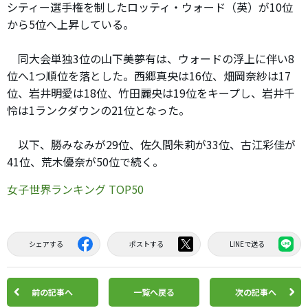
シティー選手権を制したロッティ・ウォード（英）が10位
から5位へ上昇している。
同大会単独3位の山下美夢有は、ウォードの浮上に伴い8
位へ1つ順位を落とした。西郷真央は16位、畑岡奈紗は17
位、岩井明愛は18位、竹田麗央は19位をキープし、岩井千
怜は1ランクダウンの21位となった。
以下、勝みなみが29位、佐久間朱莉が33位、古江彩佳が
41位、荒木優奈が50位で続く。
女子世界ランキング TOP50
シェアする
ポストする
LINEで送る
前の記事へ
一覧へ戻る
次の記事へ