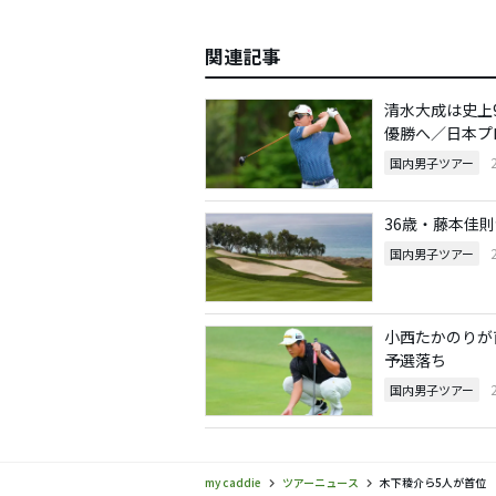
関連記事
清水大成は史上
優勝へ／日本プ
国内男子ツアー
36歳・藤本佳
国内男子ツアー
小西たかのりが
予選落ち
国内男子ツアー
my caddie
ツアーニュース
木下稜介ら5人が首位