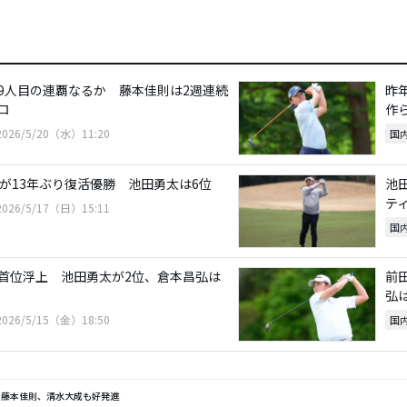
9人目の連覇なるか 藤本佳則は2週連続
昨
ロ
作
2026/5/20（水）11:20
国
則が13年ぶり復活優勝 池田勇太は6位
池
テ
2026/5/17（日）15:11
国
首位浮上 池田勇太が2位、倉本昌弘は
前
弘
2026/5/15（金）18:50
国
 藤本佳則、清水大成も好発進