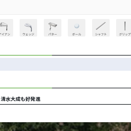
アイアン
ウェッジ
パター
ボール
シャフト
グリップ
、清水大成も好発進