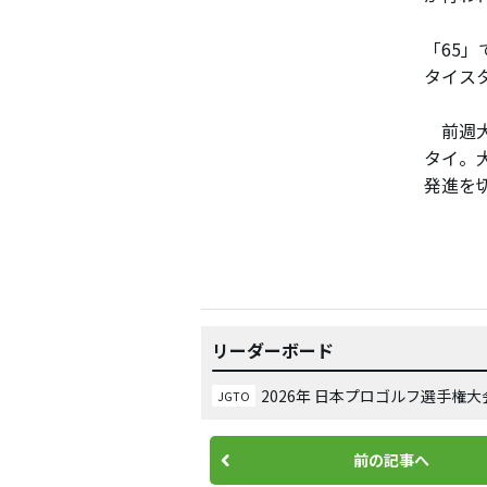
「65
タイス
前週大
タイ。
発進を
リーダーボード
2026年 日本プロゴルフ選手権
JGTO
前の記事へ