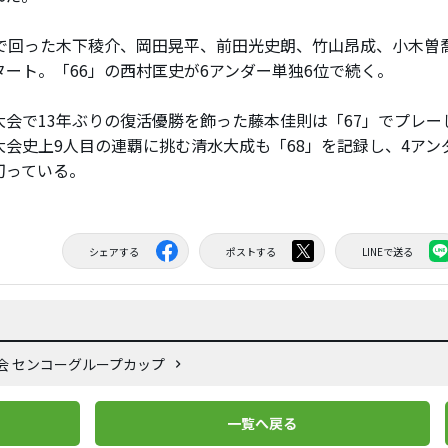
」で回った木下稜介、岡田晃平、前田光史朗、竹山昂成、小木曽
タート。「66」の西村匡史が6アンダー単独6位で続く。
会で13年ぶりの復活優勝を飾った藤本佳則は「67」でプレー
大会史上9人目の連覇に挑む清水大成も「68」を記録し、4アン
切っている。
シェアする
ポストする
LINEで送る
大会 センコーグループカップ
一覧へ戻る