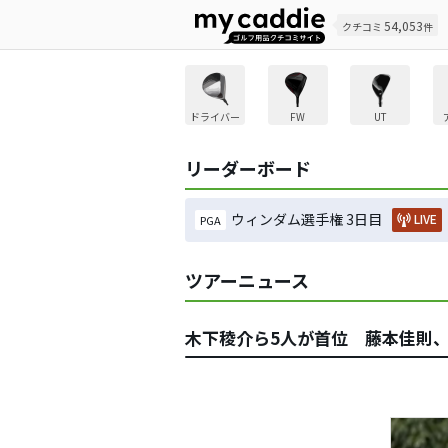
54,053
クチコミ
件
ドライバー
FW
UT
リーダーボード
ウィンダム選手権 3日目
LIVE
PGA
ツアーニュース
木下稜介ら5人が首位 藤本佳則