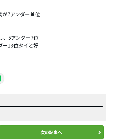
喬が7アンダー首位
し、5アンダー7位
ダー13位タイと好
次の記事へ