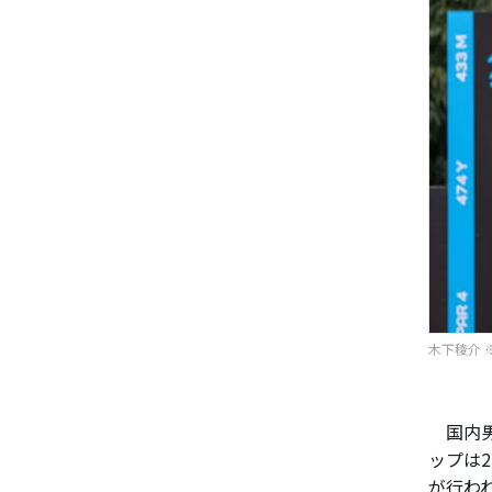
木下稜介 ※
国内男
ップは2
が行わ