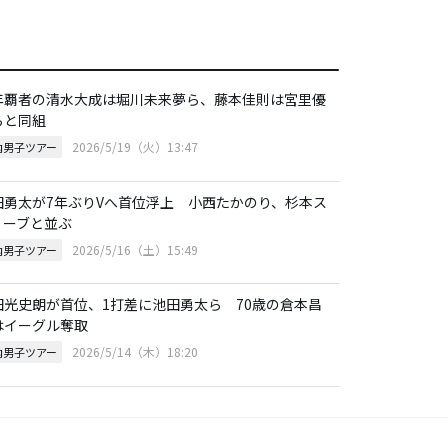
年覇者の清水大成は堀川未来夢ら、藤本佳則は宮里優
らと同組
2026/5/19（火）13:47
内男子ツアー
田勇太が7年ぶりVへ首位浮上 小西たかのり、杉本ス
ィーブと並ぶ
2026/5/16（土）15:49
内男子ツアー
田光史朗が首位、1打差に池田勇太ら 70歳の倉本昌
はイーグル奪取
2026/5/14（木）18:20
内男子ツアー