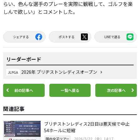
らい、色んな選手のプレーを実際に観戦して、ゴルフを楽
しんで欲しい」とコメントした。
シェアする
ポストする
LINEで送る
リーダーボード
2026年 ブリヂストンレディスオープン
JLPGA
前の記事へ
一覧へ戻る
次の記事へ
関連記事
ブリヂストンレディス2日目は悪天候で中止
54ホールに短縮
2026/5/22（金）14:17
国内女子ツアー