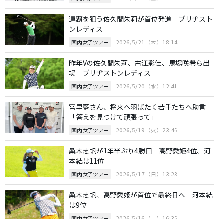
連覇を狙う佐久間朱莉が首位発進 ブリヂスト
ンレディス
2026/5/21（木）18:14
国内女子ツアー
昨年Vの佐久間朱莉、古江彩佳、馬場咲希ら出
場 ブリヂストンレディス
2026/5/20（水）12:41
国内女子ツアー
宮里藍さん、将来へ羽ばたく若手たちへ助言
「答えを見つけて頑張って」
2026/5/19（火）23:46
国内女子ツアー
桑木志帆が1年半ぶり4勝目 高野愛姫4位、河
本結は11位
2026/5/17（日）13:23
国内女子ツアー
桑木志帆、高野愛姫が首位で最終日へ 河本結
は9位
2026/5/16（土）16:35
国内女子ツアー