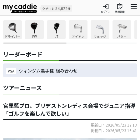
login
inventory
54,022
クチコミ
件
ログイン
新規登録
ドライバー
FW
UT
アイアン
ウェッジ
パター
リーダーボード
ウィンダム選手権 組み合わせ
PGA
ツアーニュース
宮里藍プロ、ブリヂストンレディス会場でジュニア指導
「ゴルフを楽しんで欲しい」
更新日：2026/05/23 17:13
掲載日：2026/05/23 16:41