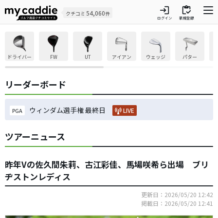
login
inventory
54,060
クチコミ
件
ログイン
新規登録
ドライバー
FW
UT
アイアン
ウェッジ
パター
リーダーボード
ウィンダム選手権 最終日
LIVE
PGA
ツアーニュース
昨年Vの佐久間朱莉、古江彩佳、馬場咲希ら出場 ブリ
ヂストンレディス
更新日：2026/05/20 12:42
掲載日：2026/05/20 12:41