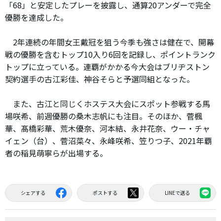
「68」と安定したプレーを披露し、通算20アンダーで完全
優勝を達成した。
2年連続の年間女王戴冠を狙う今季も強さは健在で、開幕
戦の優勝を含むトップ10入り6回を記録し、ポイントランク
トップに立っている。連覇がかかる今大会はブリヂストン
契約選手の古江彩佳、神谷そらと予選同組となった。
また、古江と同じくホステス大会にスポット参戦する馬
場咲希、前週優勝の桑木志帆にも注目。そのほか、菅楓
華、髙橋彩華、荒木優奈、河本結、永井花奈、ウー・チャ
イェン（台）、菅沼菜々、永峰咲希、笠りつ子、2021年覇
者の稲見萌寧らが出場する。
シェアする
ポストする
LINEで送る