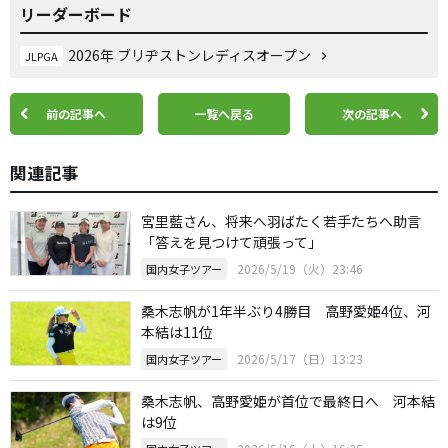
リーダーボード
2026年 ブリヂストンレディスオープン
JLPGA
前の記事へ
一覧へ戻る
次の記事へ
関連記事
宮里藍さん、将来へ羽ばたく若手たちへ助言
「答えを見つけて頑張って」
2026/5/19（火）23:46
国内女子ツアー
桑木志帆が1年半ぶり4勝目 高野愛姫4位、河
本結は11位
2026/5/17（日）13:23
国内女子ツアー
桑木志帆、高野愛姫が首位で最終日へ 河本結
は9位