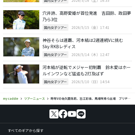
2026/5/16（土）16:35
国内女子ツアー
穴井詩、高野愛姫が首位発進 吉田鈴、政田夢
乃ら3位
2026/5/15（金）17:41
国内女子ツアー
神谷そらは連覇、河本結は2週連続Vに挑む
Sky RKBレディス
2026/5/14（木）12:47
国内女子ツアー
河本結が逆転でメジャー初制覇 鈴木愛はホー
ルインワンなど猛追も2打及ばず
2026/5/10（日）14:54
国内女子ツアー
my caddie
ツアーニュース
昨年Vの佐久間朱莉、古江彩佳、馬場咲希ら出場 ブリヂストンレディス
すべてのギアから探す