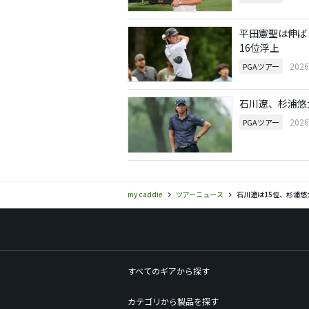
平田憲聖は伸ば
16位浮上
202
PGAツアー
石川遼、杉浦悠
202
PGAツアー
my caddie
ツアーニュース
石川遼は15位、杉浦悠
すべてのギアから探す
カテゴリから製品を探す