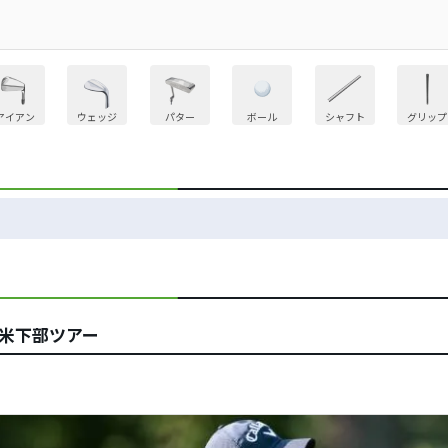
アイアン
ウェッジ
パター
ボール
シャフト
グリップ
 米下部ツアー