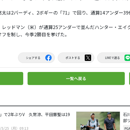
太は2バーディ、2ボギーの「71」で回り、通算14アンダー3
レッドマン（米）が通算25アンダーで並んだハンター・エイ
オフを制し、今季2勝目を挙げた。
シェアする
ポストする
LINEで送る
一覧へ戻る
0」で2年ぶりV 久常涼、平田憲聖は19
石
部
6/5/25（月）09:13
PG