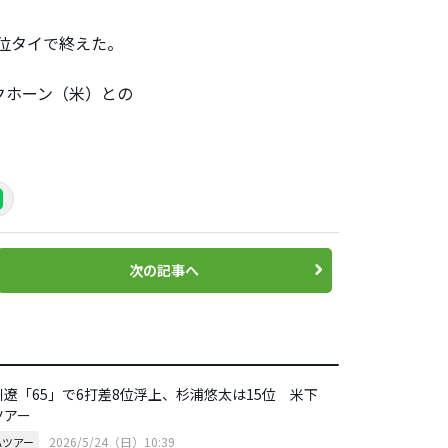
9位タイで終えた。
クホーン（米）との
次の記事へ
川遼「65」で6打差8位浮上、杉浦悠太は15位 米下
ツアー
2026/5/24（日）10:39
Aツアー