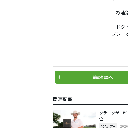
杉浦悠
ドク・
プレー
前の記事へ
関連記事
クラークが「6
位
202
PGAツアー