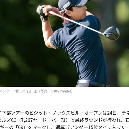
ンダーで回った石川遼（写真：Getty Images）
下部ツアーのビジット・ノックスビル・オープンは24日、テ
ルズCC（7,267ヤード・パー71）で最終ラウンドが行われ、
ボギーの「69」をマークし、通算17アンダー15位タイに入った