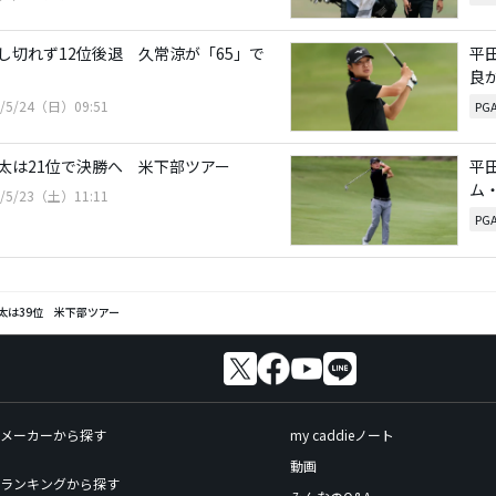
し切れず12位後退 久常涼が「65」で
平
良
6/5/24（日）09:51
PG
太は21位で決勝へ 米下部ツアー
平
ム
6/5/23（土）11:11
PG
太は39位 米下部ツアー
メーカーから探す
my caddieノート
動画
ランキングから探す