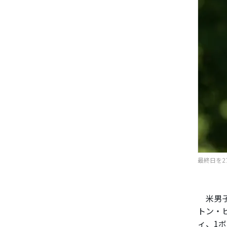
最終日を2ア
米男子
トン・ヒ
ィ、1