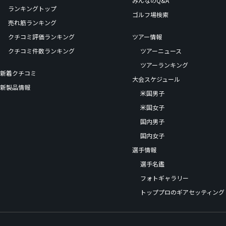
みんなのQ&A
ランキングトップ
ゴルフ場検索
売れ筋ランキング
クチコミ評価ランキング
ツアー情報
クチコミ件数ランキング
ツアーニュース
ツアーランキング
新着クチコミ
大会スケジュール
新製品情報
米国男子
米国女子
国内男子
国内女子
選手情報
選手名鑑
フォトギャラリー
トッププロのギアセッティング