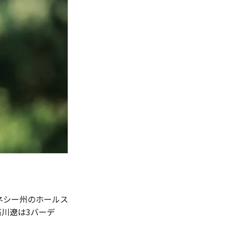
ネシー州のホールス
石川遼は3バーデ
。