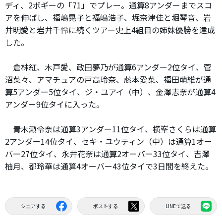
ディ、2ボギーの「71」でプレー。通算8アンダーまでスコ
アを伸ばし、福嶋晃子と福嶋浩子、堀奈津佳と堀琴音、岩
井明愛と岩井千怜に続くツアー史上4組目の姉妹優勝を達成
した。
倉林紅、木戸愛、政田夢乃が通算6アンダー2位タイ、菅
沼菜々、アマチュアの戸高玲奈、藤本愛菜、福田萌維が通
算5アンダー5位タイ、ジ・ユアイ（中）、金澤志奈が通算4
アンダー9位タイに入った。
青木瀬令奈は通算3アンダー11位タイ、横峯さくらは通算
2アンダー14位タイ、セキ・ユウティン（中）は通算1オー
バー27位タイ、永井花奈は通算2オーバー33位タイ、吉澤
柚月、都玲華は通算4オーバー43位タイで3日間を終えた。
シェアする
ポストする
LINEで送る