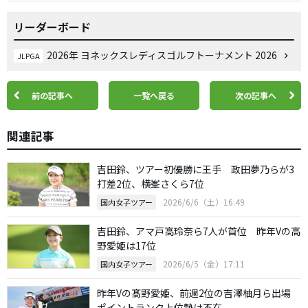
リーダーボード
2026年 ヨネックスレディスゴルフトーナメント 2026
JLPGA
前の記事へ
一覧へ戻る
次の記事へ
関連記事
吉田鈴、ツアー初優勝に王手 政田夢乃らが3
打差2位、横峯さくら7位
2026/6/6（土）16:49
国内女子ツアー
吉田鈴、アマ戸高玲奈ら7人が首位 昨年Vの高
野愛姫は17位
2026/6/5（金）17:11
国内女子ツアー
昨年Vの髙野愛姫、前週2位の吉澤柚月ら出場
ポイントランク上位勢は不在