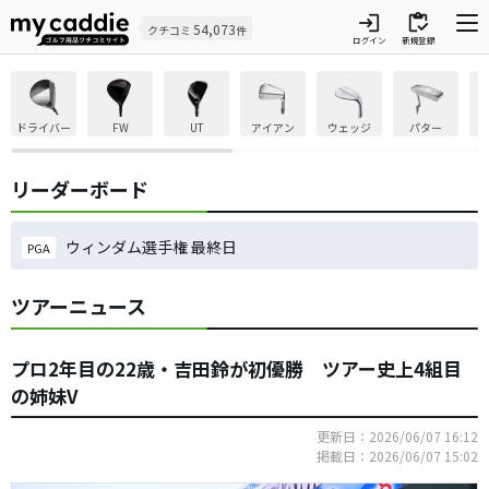
login
inventory
54,073
クチコミ
件
ログイン
新規登録
ドライバー
FW
UT
アイアン
ウェッジ
パター
リーダーボード
ウィンダム選手権 最終日
PGA
ツアーニュース
プロ2年目の22歳・吉田鈴が初優勝 ツアー史上4組目
の姉妹V
更新日：2026/06/07 16:12
掲載日：2026/06/07 15:02