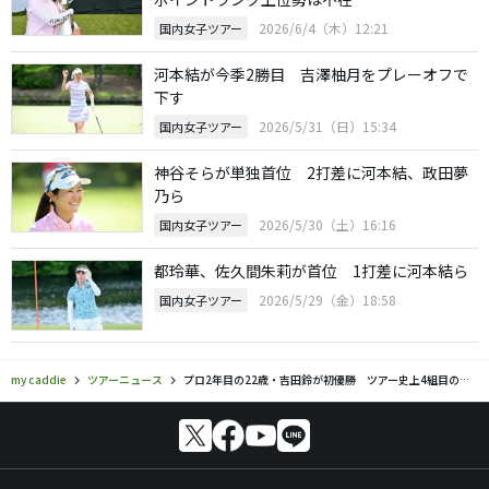
2026/6/4（木）12:21
国内女子ツアー
河本結が今季2勝目 吉澤柚月をプレーオフで
下す
2026/5/31（日）15:34
国内女子ツアー
神谷そらが単独首位 2打差に河本結、政田夢
乃ら
2026/5/30（土）16:16
国内女子ツアー
都玲華、佐久間朱莉が首位 1打差に河本結ら
2026/5/29（金）18:58
国内女子ツアー
my caddie
ツアーニュース
プロ2年目の22歳・吉田鈴が初優勝 ツアー史上4組目の姉妹V