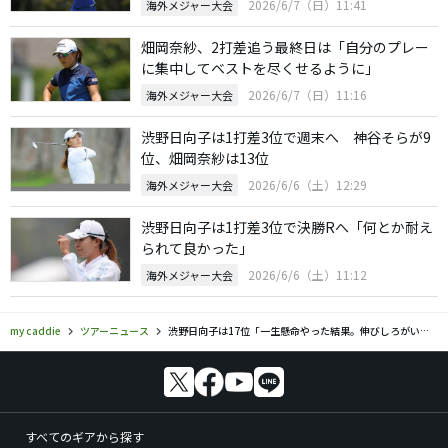
2026/6/7（日）11:41
海外メジャー大会
畑岡奈紗、2打差追う最終日は「自分のプレー
に集中してベストを尽くせるように」
2026/6/7（日）11:16
海外メジャー大会
渋野日向子は1打差3位で週末へ 神谷そらが9
位、畑岡奈紗は13位
2026/6/6（土）12:29
海外メジャー大会
渋野日向子は1打差3位で決勝Rへ「何とか耐え
られて良かった」
2026/6/6（土）11:12
海外メジャー大会
my caddie
ツアーニュース
渋野日向子は17位「一生懸命やった結果。伸びしろがいっぱい」
すべてのギアから探す