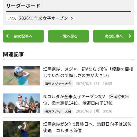
リーダーボード
2026年 全米女子オープン
LPGA
前の記事へ
一覧へ戻る
次の記事へ
関連記事
畑岡奈紗、メジャー初Vならず6位「優勝を目指
していたので悔しさの方が大きい」
2026/6/8（月）10:55
海外メジャー大会
N.コルダが全米女子オープン初V 畑岡奈紗6
位、桑木志帆14位、渋野日向子17位
2026/6/8（月）09:36
海外メジャー大会
畑岡奈紗が5位で最終日へ、渋野日向子は18位
後退 コルダら首位