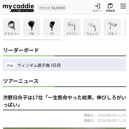
login
inventory
54,059
クチコミ
件
ログイン
新規登録
ドライバー
FW
UT
アイアン
ウェッジ
パター
リーダーボード
ウィンダム選手権 3日目
PGA
ツアーニュース
渋野日向子は17位「一生懸命やった結果。伸びしろがい
っぱい」
更新日：2026/06/08 11:32
掲載日：2026/06/08 11:31