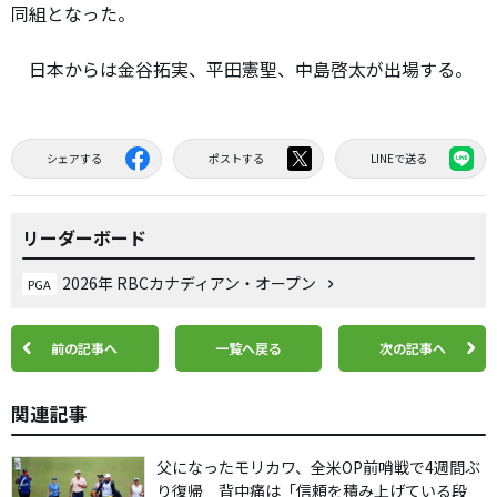
同組となった。
日本からは金谷拓実、平田憲聖、中島啓太が出場する。
シェアする
ポストする
LINEで送る
リーダーボード
2026年 RBCカナディアン・オープン
PGA
前の記事へ
一覧へ戻る
次の記事へ
関連記事
父になったモリカワ、全米OP前哨戦で4週間ぶ
り復帰 背中痛は「信頼を積み上げている段