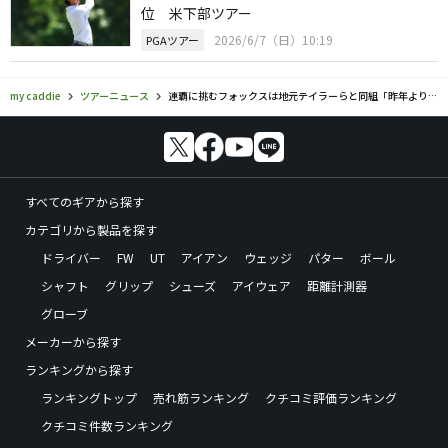
位 米下部ツアー
2026/6/7（日）10:19
PGAツアー
my caddie
ツアーニュース
連覇に挑むフォックスは地元テイラーらと同組「昨年よりもフィールドは強力になっている」
すべてのギアから探す
カテゴリから製品を探す
ドライバー
FW
UT
アイアン
ウェッジ
パター
ボール
シャフト
グリップ
シューズ
アイウェア
距離計測器
グローブ
メーカーから探す
ランキングから探す
ランキングトップ
売れ筋ランキング
クチコミ評価ランキング
クチコミ件数ランキング