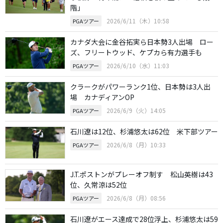
階」
2026/6/11（木）10:58
PGAツアー
カナダ大会に金谷拓実ら日本勢3人出場 ロー
ズ、フリートウッド、ケプカら有力選手も
2026/6/10（水）11:03
PGAツアー
クラークがパワーランク1位、日本勢は3人出
場 カナディアンOP
2026/6/9（火）14:05
PGAツアー
石川遼は12位、杉浦悠太は62位 米下部ツアー
2026/6/8（月）10:33
PGAツアー
J.T.ポストンがプレーオフ制す 松山英樹は43
位、久常涼は52位
2026/6/8（月）08:56
PGAツアー
石川遼がエース達成で28位浮上、杉浦悠太は59