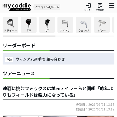
login
inventory
54,023
クチコミ
件
ログイン
新規登録
ドライバー
FW
UT
アイアン
ウェッジ
パター
リーダーボード
ウィンダム選手権 組み合わせ
PGA
ツアーニュース
連覇に挑むフォックスは地元テイラーらと同組「昨年よ
りもフィールドは強力になっている」
更新日：2026/06/11 13:19
掲載日：2026/06/11 13:17