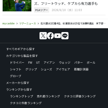
ズ、フリートウッド、ケプカら有力選手も
2026/6/10（水）11:03
PGAツアー
my caddie
ツアーニュース
石川遼は2打差4位、杉浦悠太は25位で決勝R進出 米下部ツアー
すべてのギアから探す
カテゴリから製品を探す
ドライバー
FW
UT
アイアン
ウェッジ
パター
ボール
シャフト
グリップ
シューズ
アイウェア
距離計測器
グローブ
メーカーから探す
ランキングから探す
ランキングトップ
売れ筋ランキング
クチコミ評価ランキング
クチコミ件数ランキング