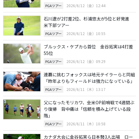
2026/6/12（金）12:44
PGAツアー
石川遼が2打差2位、杉浦悠太が5位と好発進
米下部ツアー
2026/6/12（金）10:55
PGAツアー
ブルックス・ケプカら首位 金谷拓実は4打差
55位
2026/6/12（金）09:29
PGAツアー
連覇に挑むフォックスは地元テイラーらと同組
「昨年よりもフィールドは強力になっている」
2026/6/11（木）13:17
PGAツアー
父になったモリカワ、全米OP前哨戦で4週間ぶ
り復帰 背中痛は「信頼を積み上げている段
階」
2026/6/11（木）10:58
PGAツアー
カナダ大会に金谷拓実ら日本勢3人出場 ロー