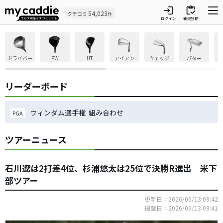
login
inventory
54,023
クチコミ
件
ログイン
新規登録
ドライバー
FW
UT
アイアン
ウェッジ
パター
リーダーボード
ウィンダム選手権 組み合わせ
PGA
ツアーニュース
石川遼は2打差4位、杉浦悠太は25位で決勝R進出 米下
部ツアー
更新日：2026/06/13 09:42
掲載日：2026/06/13 09:41