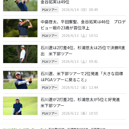
金谷拓実は49位
2026/6/14（日）08:49
PGAツアー
中島啓太、平田憲聖、金谷拓実は46位 プロデ
ビュー戦の23歳が首位浮上
2026/6/13（土）10:52
PGAツアー
石川遼は2打差4位、杉浦悠太は25位で決勝R進
出 米下部ツアー
2026/6/13（土）09:41
PGAツアー
石川遼、米下部ツアーで2位発進「大きな目標
はPGAツアーに戻ること」
2026/6/12（金）12:44
PGAツアー
石川遼が2打差2位、杉浦悠太が5位と好発進
米下部ツアー
2026/6/12（金）10:55
PGAツアー
my caddie
ツアーニュース
石川遼は3位、杉浦悠太は21位 米下部ツアー