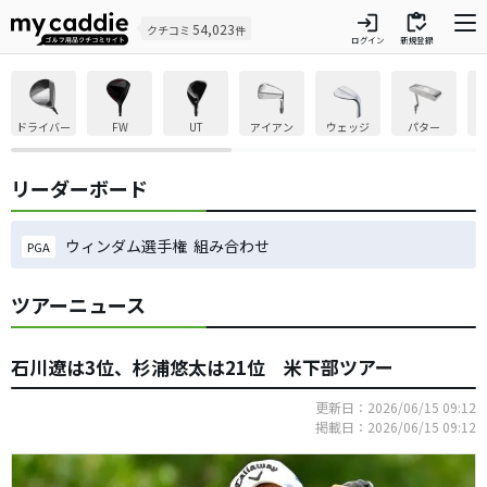
login
inventory
54,023
クチコミ
件
ログイン
新規登録
ドライバー
FW
UT
アイアン
ウェッジ
パター
リーダーボード
ウィンダム選手権 組み合わせ
PGA
ツアーニュース
石川遼は3位、杉浦悠太は21位 米下部ツアー
更新日：2026/06/15 09:12
掲載日：2026/06/15 09:12