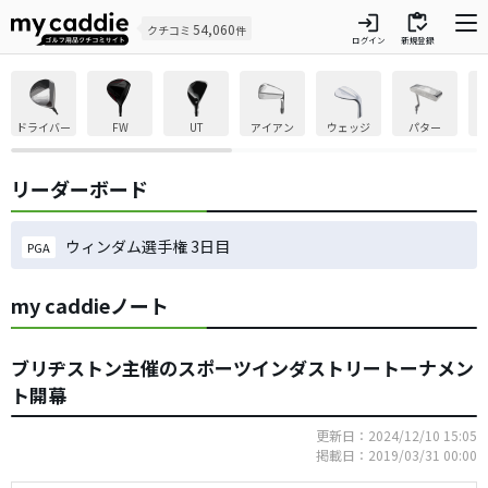
login
inventory
54,060
クチコミ
件
ログイン
新規登録
ドライバー
FW
UT
アイアン
ウェッジ
パター
リーダーボード
ウィンダム選手権 3日目
PGA
my caddieノート
ブリヂストン主催のスポーツインダストリートーナメン
ト開幕
更新日：2024/12/10 15:05
掲載日：2019/03/31 00:00