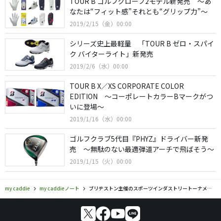
TOUR B ゴルフグローブ2モデル新発売 〜あ
なたは“フィット感”それとも“グリップ力”〜
2019/2/15（金）00:00
シリーズ史上最軽量 「TOUR B ゼロ・スパイ
ク バイターライト」新発売
2019/2/6（水）00:00
TOUR B X／XS CORPORATE COLOR
EDITION 〜コーポレートカラーBマークがつ
いに登場〜
2019/1/16（水）00:00
ゴルフクラブ5代目『PHYZ』ドライバー新発
売 〜無駄のない最適弾道アーチで飛ばそう〜
2019/1/15（火）00:00
my caddie
my caddieノート
ブリヂストン主催のスポーツインダストリートーナメント開幕