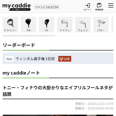
login
inventory
54,023
クチコミ
件
ログイン
新規登録
ドライバー
FW
UT
アイアン
ウェッジ
パター
リーダーボード
ウィンダム選手権 1日目
LIVE
PGA
my caddieノート
トニー・フィナウの大掛かりなエイプリルフールネタが
話題
更新日：2024/12/10 15:05
掲載日：2019/04/05 00:00