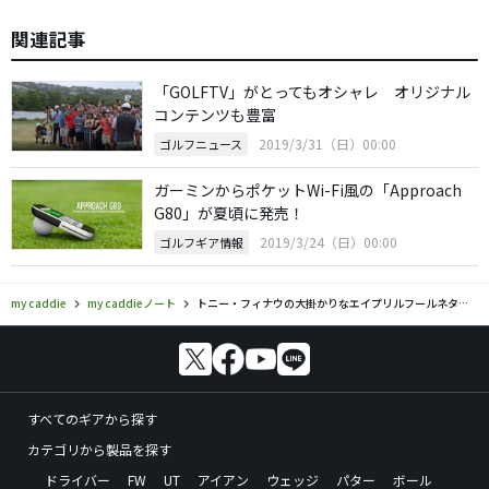
関連記事
「GOLFTV」がとってもオシャレ オリジナル
コンテンツも豊富
2019/3/31（日）00:00
ゴルフニュース
ガーミンからポケットWi-Fi風の「Approach
G80」が夏頃に発売！
2019/3/24（日）00:00
ゴルフギア情報
my caddie
my caddieノート
トニー・フィナウの大掛かりなエイプリルフールネタが話題
すべてのギアから探す
カテゴリから製品を探す
ドライバー
FW
UT
アイアン
ウェッジ
パター
ボール