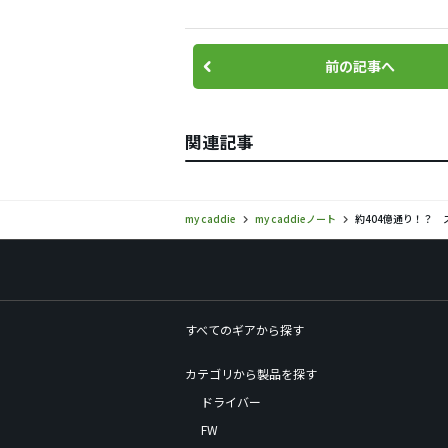
前の記事へ
関連記事
my caddie
my caddieノート
約404億通り！？
すべてのギアから探す
カテゴリから製品を探す
ドライバー
FW