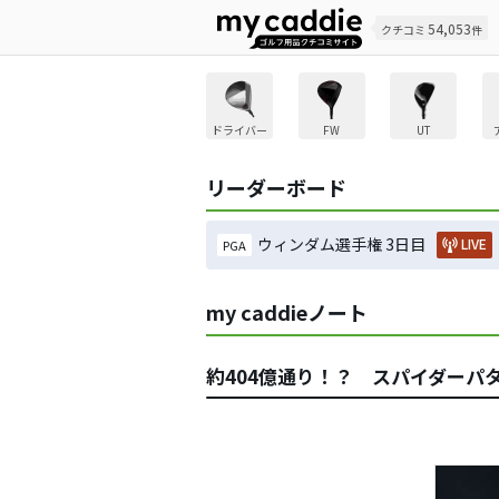
54,053
クチコミ
件
ドライバー
FW
UT
リーダーボード
ウィンダム選手権 3日目
LIVE
PGA
my caddieノート
約404億通り！？ スパイダーパ