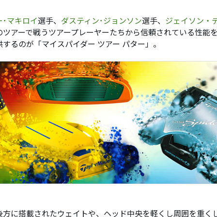
ー･マキロイ
選手、
ダスティン･ジョンソン
選手、
ジェイソン・
のツアーで戦うツアープレーヤーたちから信頼されている性能
供するのが「マイスパイダー ツアー パター」。
後方に搭載されたウェイトや、ヘッド中央を軽くし周囲を重く