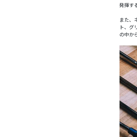
発揮す
また、
ト、グ
の中か