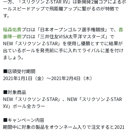
一方、「スリクソン Z-STAR XV」は新開発2層コアによるボ
ールスピードアップで飛距離アップに繋がるのが特徴で
す。
稲森佑貴
プロは「日本オープンゴルフ選手権競技」で、
香
妻陣一朗
プロは「三井住友VISA太平洋マスターズ」で
NEW「スリクソン Z-STAR」を使用し優勝とすでに結果が
出ているボールを発売前に手に入れてライバルに差を付け
ましょう。
■店頭受付期間
2021年1月1日（金）〜2021年2月4日（木）
■対象商品
NEW「スリクソン Z-STAR」、NEW「スリクソン Z-STAR
XV」ボール全カラー
■キャンペーン内容
期間中に対象の製品をオウンネーム入りで注文すると2021