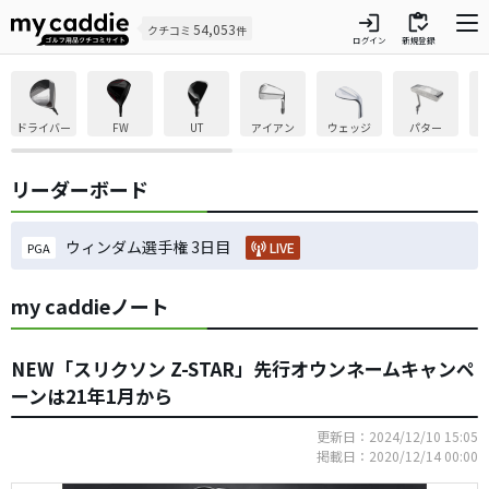
login
inventory
54,053
クチコミ
件
ログイン
新規登録
ドライバー
FW
UT
アイアン
ウェッジ
パター
リーダーボード
ウィンダム選手権 3日目
LIVE
PGA
my caddieノート
NEW「スリクソン Z-STAR」先行オウンネームキャンペ
ーンは21年1月から
更新日：2024/12/10 15:05
掲載日：2020/12/14 00:00