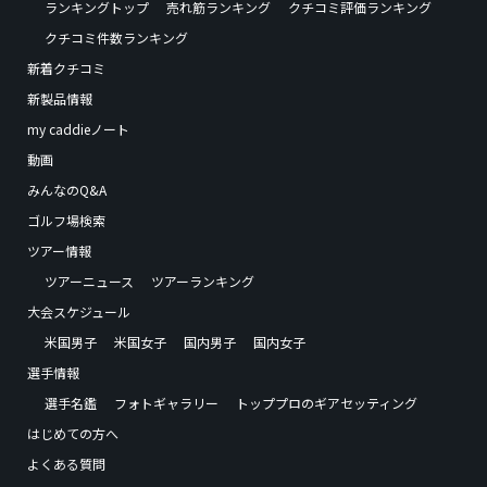
ランキングトップ
売れ筋ランキング
クチコミ評価ランキング
クチコミ件数ランキング
新着クチコミ
新製品情報
my caddieノート
動画
みんなのQ&A
ゴルフ場検索
ツアー情報
ツアーニュース
ツアーランキング
大会スケジュール
米国男子
米国女子
国内男子
国内女子
選手情報
選手名鑑
フォトギャラリー
トッププロのギアセッティング
はじめての方へ
よくある質問