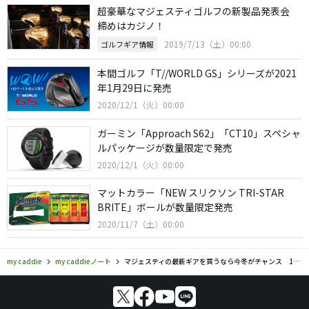
超豪華なマジェスティゴルフの新製品発表会
締めはカジノ！
2019/7/13（土）00:00
ゴルフギア情報
本間ゴルフ「T//WORLD GS」シリーズが2021
年1月29日に発売
2020/12/1（火）00:00
ガーミン「Approach S62」「CT10」スペシャ
ルパッケージが数量限定で発売
2020/12/1（火）00:00
マットカラー「NEW スリクソン TRI-STAR
BRITE」ボールが数量限定発売
2020/11/7（土）00:00
my caddie
my caddieノート
マジェスティの最新ギアを買うなら今冬がチャンス 100名に豪華賞品が当たる！