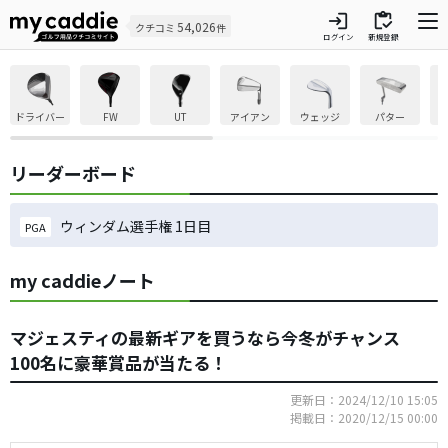
login
inventory
54,026
クチコミ
件
ログイン
新規登録
ドライバー
FW
UT
アイアン
ウェッジ
パター
リーダーボード
ウィンダム選手権 1日目
PGA
my caddieノート
マジェスティの最新ギアを買うなら今冬がチャンス
100名に豪華賞品が当たる！
更新日：2024/12/10 15:05
掲載日：2020/12/15 00:00