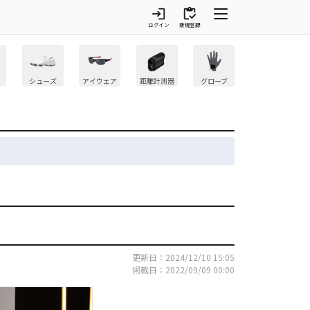
login
inventory
ログイン
新規登録
シューズ
アイウェア
距離計測器
グローブ
更新日：2024/12/10 15:05
掲載日：2022/09/09 00:00