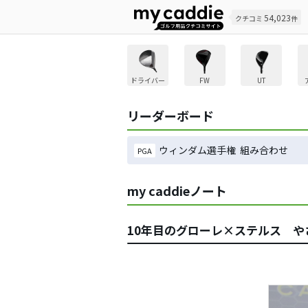
54,023
クチコミ
件
ドライバー
FW
UT
リーダーボード
ウィンダム選手権 組み合わせ
PGA
my caddieノート
10年目のグローレ×ステルス 