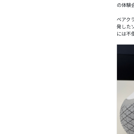
の体験
ベアク
発した
には不