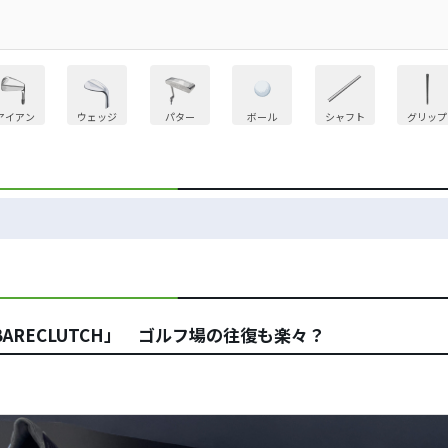
アイアン
ウェッジ
パター
ボール
シャフト
グリップ
ARECLUTCH」 ゴルフ場の往復も楽々？