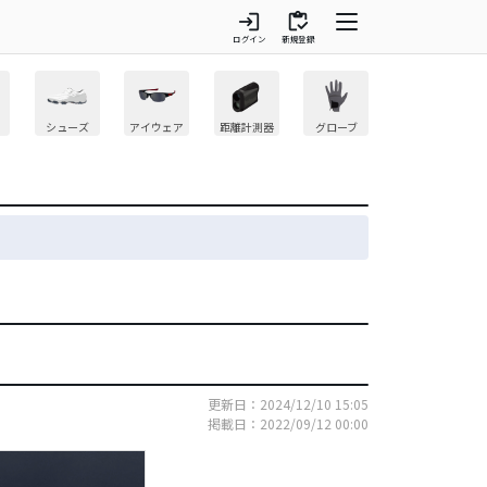
login
inventory
ログイン
新規登録
シューズ
アイウェア
距離計測器
グローブ
更新日：2024/12/10 15:05
掲載日：2022/09/12 00:00