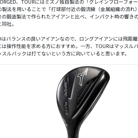
ORGED、TOURにはミズノ独自製法の「グレインフローフォ
の製法を用いることで「打球部付近の鍛流線（金属組織の流れ
来の鍛造製法で作られたアイアンと比べ、インパクト時の響き
と同社。
GEDはバランスの良いアイアンなので、ロングアイアンには飛距
には操作性能を求める方におすすめ。一方、TOURはマッスル
ッスルバックは打てないという方に向いていると思います。