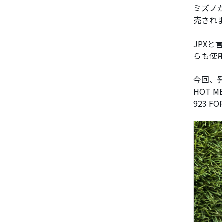
ミズノ
売され
JPX
らも使
今回、発
HOT M
923 