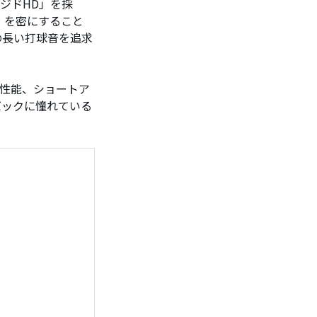
ージドHD」を採
）を密にすること
の長い打球音を追求
離性能、ショートア
バックに憧れている