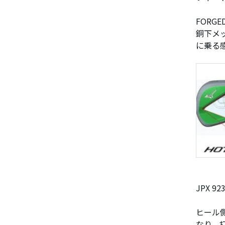
FORG
銅下メ
に乗る
JPX 
ヒール
なり、