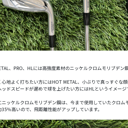
METAL、PRO、HLには高強度素材のニッケルクロムモリブデン
く心地よく打ちたい方にはHOT METAL、小ぶりで真っすぐな
、ヘッドスピードが遅めで球を上げたい方にはHLというイメージ
にニッケルクロムモリブデン鋼は、今まで使用していたクロム
約35％高いので、飛距離性能がアップしています。