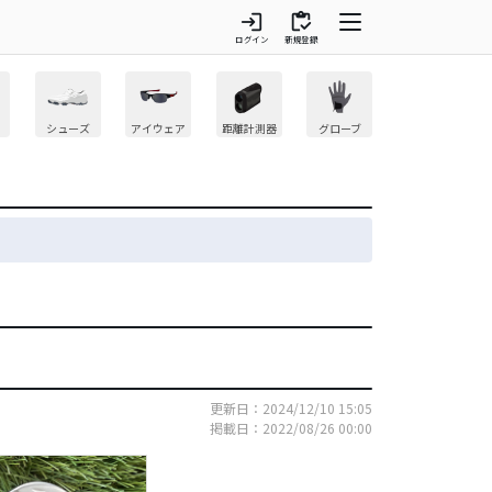
login
inventory
ログイン
新規登録
シューズ
アイウェア
距離計測器
グローブ
更新日：2024/12/10 15:05
掲載日：2022/08/26 00:00