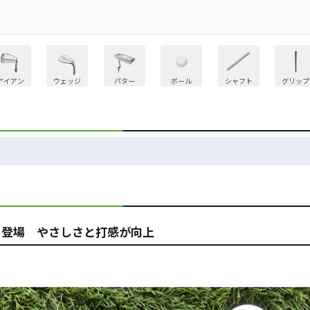
アイアン
ウェッジ
パター
ボール
シャフト
グリップ
3」登場 やさしさと打感が向上