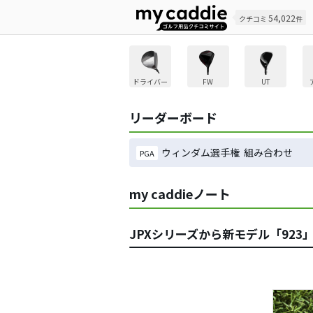
54,022
クチコミ
件
ドライバー
FW
UT
リーダーボード
ウィンダム選手権 組み合わせ
PGA
my caddieノート
JPXシリーズから新モデル「92