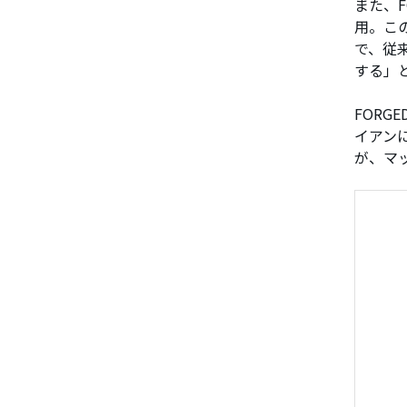
また、F
用。こ
で、従
する」
FOR
イアン
が、マ