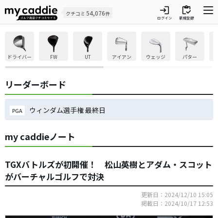
login
inventory
54,076
クチコミ
件
ログイン
新規登録
ドライバー
FW
UT
アイアン
ウェッジ
パター
リーダーボード
ウィンダム選手権 最終日
PGA
my caddieノート
TGXバトルズが初開催！ 松山英樹とアダム・スコット
がバーチャルゴルフで対決
更新日：2024/12/10 15:05
掲載日：2024/10/17 12:53