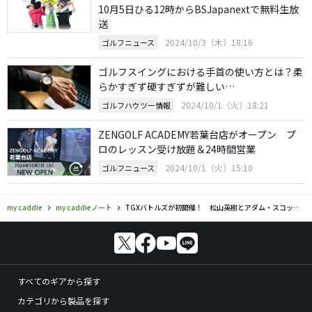
10月5日ひる12時からBSJapanextで無料生放
送
2024/10/3（木）18:16
ゴルフニュース
ゴルフスイングにおける手首の使い方とは？柔
らかすぎず硬すぎずが難しい…
2024/10/1（火）18:21
ゴルフハウツー情報
ZENGOLF ACADEMY若葉台店がオープン プ
ロのレッスン受け放題＆24時間営業
2024/10/1（火）15:10
ゴルフニュース
my caddie
my caddieノート
TGXバトルズが初開催！ 松山英樹とアダム・スコットがバーチャルゴルフで対決
すべてのギアから探す
カテゴリから製品を探す