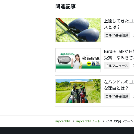
関連記事
上達してきたゴ
スとは？
ゴルフ基礎知識
BirdieTal
受賞 なみきさ
ゴルフニュース
左ハンドルのゴ
な理由とは？
ゴルフ基礎知識
my caddie
my caddieノート
イタリア発レザーシュ