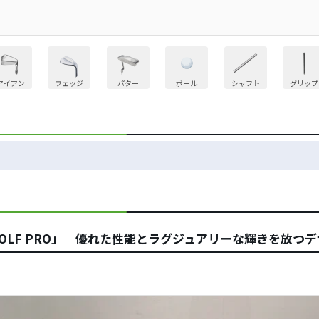
アイアン
ウェッジ
パター
ボール
シャフト
グリップ
GOLF PRO」 優れた性能とラグジュアリーな輝きを放つ