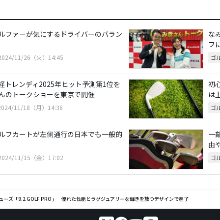
ルファーが気にするドライバーのバラン
なみ
フ
2024/11/26（火）14:45
ゴ
kが日経トレンディ2025年ヒット予測第1位を
初
んのトークショーを東京で開催
は
2024/11/18（月）14:36
ゴ
ルフカートが左側通行の日本でも一般的
一
由
2024/11/15（金）17:02
ゴ
ーズ「9.2 GOLF PRO」 優れた性能とラグジュアリーな輝きを放つデザインで魅了