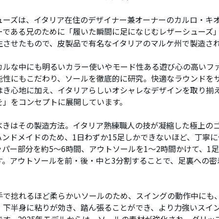
ューズは、イタリア在住のデザイナー兼オーナーのカルロ・キ
ーである兄のために「履いた瞬間に足になじむレザーシューズ」を
生させたもので、皮製品で有名なイタリアのマルケ州で製造さ
カルな中にも明るいカラー使いやモード性ある遊び心の高いフ
能性にもこだわり、ソールを徹底的に研究。快適なラウンドを
はき心地に加え、イタリアらしいオシャレなデザインを取り揃
を」をコンセプトに展開しています。
べきはその製造方法。イタリア熟練職人の技が凝縮した極上の
ハンドメイドのため、1日わずか15足しかできないほど、丁寧
ッパー部分を約5～6時間、アウトソールを1～2時間かけて、1
す。アウトソールを前・後・中と3分割することで、足裏への密
手で捻れるほど柔らかいソールのため、スイングの動作中にも
、下半身に粘りが効き、踏ん張ることができ、より力強いスイ
です。2025年モデルからは、ソールの素材が強化され、グリッ