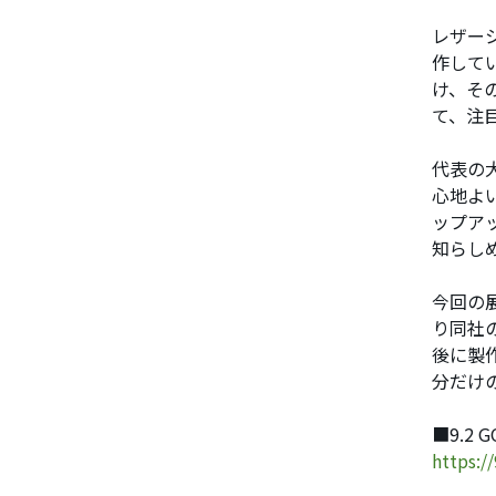
レザー
作して
け、そ
て、注
代表の
心地よ
ップア
知らし
今回の展
り同社
後に製
分だけ
■9.2 G
https:/