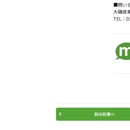
■問い
大磯産業株
TEL：03
前の記事へ