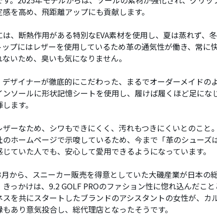
定感を高め、飛距離アップにも貢献します。
には、断熱作用がある特別なEVA素材を使用し、夏は蒸れず、
トップにはレザーを使用しているため革の通気性が働き、常に
れないため、臭いも気になりません。
、デザイナーが徹底的にこだわった、まるでオーダーメイドの
インソールに形状記憶シートを使用し、履けば履くほど足にな
揮します。
レザーなため、シワもできにくく、汚れもつきにくいとのこと
社のホームページで示唆しているため、今まで「革のシューズ
感じていた人でも、安心して愛用できるようになっています。
3年3月から、スニーカー販売を得意としていた大磯産業が日本の
きっかけは、9.2 GOLF PROのファション性に惚れ込んだこ
ネスを共にスタートしたブランドのアシスタントの女性が、カ
縁もあり意気投合し、総代理店となったそうです。