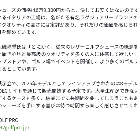
シューズの価格は6万9,300円からと、決してお安くはないので
いるイタリアの工場は、名だたる有名ラグジュアリーブランド
のクオリティの高さには定評があり、それだけの価値を感じら
目を集めています。
大磯隆重氏は「とにかく、従来のレザーゴルフシューズの概念
い履き心地と最高級のクオリティを多くの人に体感して欲しい
ップストアや、ゴルフ場でイベントを開催し、より多くのゴル
めるとしています。
示会で、2025年モデルとしてラインアップされたのは8モデルで
のECサイトを通じて販売開始する予定です。大量生産ができな
作するケースも多く、納品までに長期間を要してしまうことも
のシューズを手にする喜びは待つ時間すら楽しく感じさせてく
OLF PRO
/92golfpro.jp/