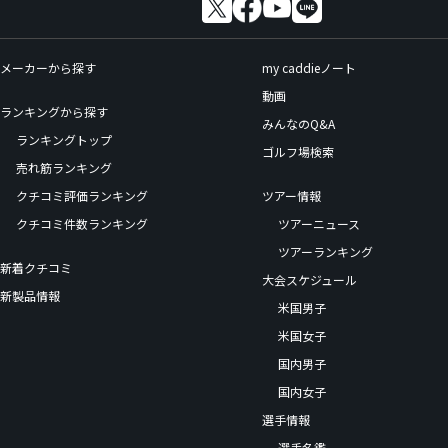
メーカーから探す
my caddieノート
動画
ランキングから探す
みんなのQ&A
ランキングトップ
ゴルフ場検索
売れ筋ランキング
クチコミ評価ランキング
ツアー情報
クチコミ件数ランキング
ツアーニュース
ツアーランキング
新着クチコミ
大会スケジュール
新製品情報
米国男子
米国女子
国内男子
国内女子
選手情報
選手名鑑