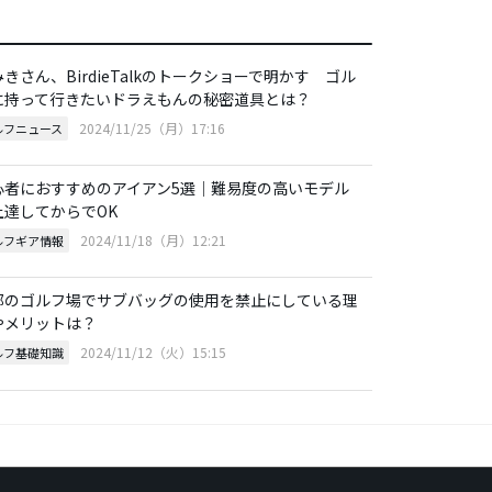
きさん、BirdieTalkのトークショーで明かす ゴル
に持って行きたいドラえもんの秘密道具とは？
2024/11/25（月）17:16
ルフニュース
心者におすすめのアイアン5選｜難易度の高いモデル
上達してからでOK
2024/11/18（月）12:21
ルフギア情報
部のゴルフ場でサブバッグの使用を禁止にしている理
やメリットは？
2024/11/12（火）15:15
ルフ基礎知識