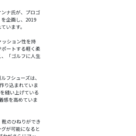
オンナ氏が、プロゴ
企画し、2019
れています。
ァッション性を持
サポートする軽く柔
え、「ゴルフに人生
ゴルフシューズは、
に作り込まれていま
足を縫い上げている
着感を高めていま
、靴のひねりができ
ングが可能になると
プ力がさらにアッ