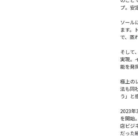
プ。安
ソール
ます。
で、蒸
そして
実現。
能を発
極上の
法も同
う」と
202
を開始。
店ビジ
だった