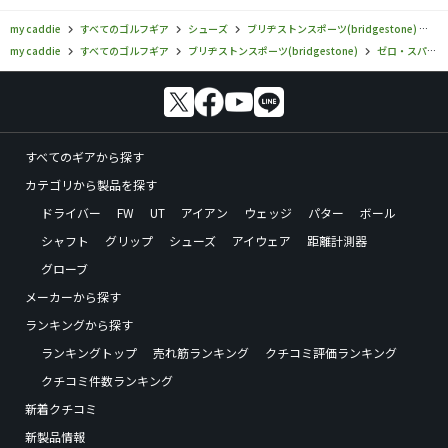
my caddie
すべてのゴルフギア
シューズ
ブリヂストンスポーツ(bridgestone)
ゼ
my caddie
すべてのゴルフギア
ブリヂストンスポーツ(bridgestone)
ゼロ・スパイク バイター
すべてのギアから探す
カテゴリから製品を探す
ドライバー
FW
UT
アイアン
ウェッジ
パター
ボール
シャフト
グリップ
シューズ
アイウェア
距離計測器
グローブ
メーカーから探す
ランキングから探す
ランキングトップ
売れ筋ランキング
クチコミ評価ランキング
クチコミ件数ランキング
新着クチコミ
新製品情報