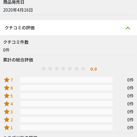
商品発売日
2020年4月16日
クチコミの評価
クチコミ件数
0件
累計の総合評価
0.0
star
7
0件
star
6
0件
star
5
0件
star
4
0件
star
3
0件
star
2
0件
star
1
0件