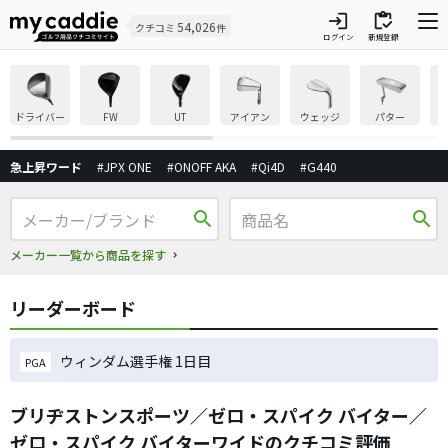
login
inventory
54,026
クチコミ
件
ログイン
新規登録
ドライバー
FW
UT
アイアン
ウェッジ
パター
急上昇ワード
#JPX ONE
#ONOFF AKA
#Qi4D
#G440
search
search
メーカー一覧から商品を探す
リーダーボード
ウィンダム選手権 1日目
PGA
ブリヂストンスポーツ／ゼロ・スパイク バイター／
ゼロ・スパイク バイターワイドのクチコミ評価