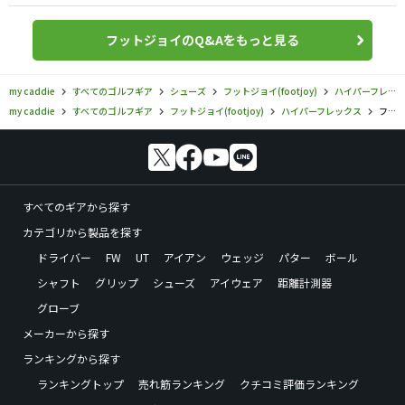
フットジョイのQ&Aをもっと見る
my caddie
すべてのゴルフギア
シューズ
フットジョイ(footjoy)
ハイパーフレックス
my caddie
すべてのゴルフギア
フットジョイ(footjoy)
ハイパーフレックス
フットジョイ／ハイパーフレックス／ハイパーフレックス カーボン BOA（2025）の口コミ評価
すべてのギアから探す
カテゴリから製品を探す
ドライバー
FW
UT
アイアン
ウェッジ
パター
ボール
シャフト
グリップ
シューズ
アイウェア
距離計測器
グローブ
メーカーから探す
ランキングから探す
ランキングトップ
売れ筋ランキング
クチコミ評価ランキング