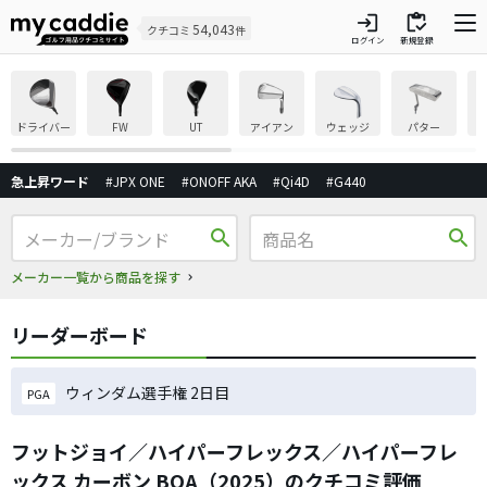
login
inventory
54,043
クチコミ
件
ログイン
新規登録
ドライバー
FW
UT
アイアン
ウェッジ
パター
急上昇ワード
#JPX ONE
#ONOFF AKA
#Qi4D
#G440
search
search
メーカー一覧から商品を探す
リーダーボード
ウィンダム選手権 2日目
PGA
フットジョイ／ハイパーフレックス／ハイパーフレ
ックス カーボン BOA（2025）のクチコミ評価