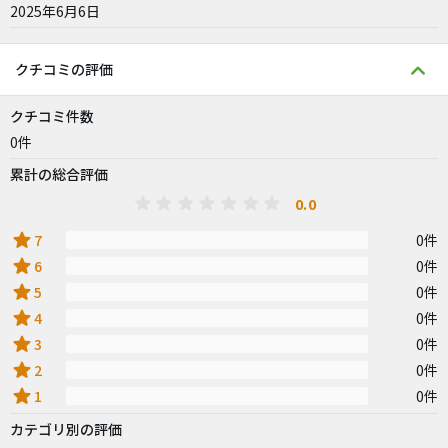
2025年6月6日
クチコミの評価
クチコミ件数
0件
累計の総合評価
0.0
star
7
0件
star
6
0件
star
5
0件
star
4
0件
star
3
0件
star
2
0件
star
1
0件
カテゴリ別の評価