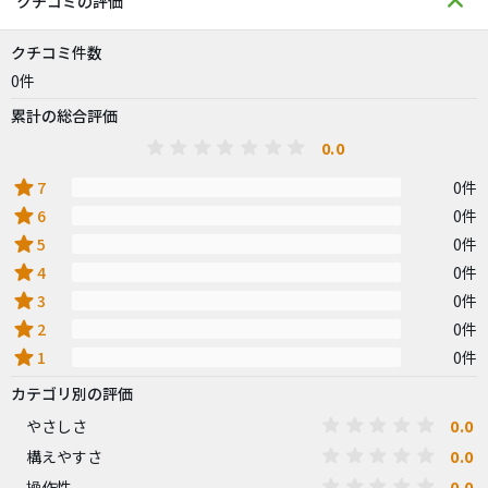
クチコミの評価
クチコミ件数
0件
累計の総合評価
0.0
star
7
0件
star
6
0件
star
5
0件
star
4
0件
star
3
0件
star
2
0件
star
1
0件
カテゴリ別の評価
0.0
やさしさ
0.0
構えやすさ
0.0
操作性