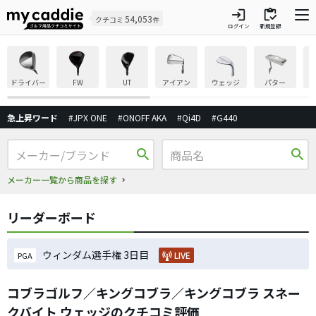
login
inventory
54,053
クチコミ
件
ログイン
新規登録
ドライバー
FW
UT
アイアン
ウェッジ
パター
急上昇ワード
#JPX ONE
#ONOFF AKA
#Qi4D
#G440
search
search
メーカー一覧から商品を探す
リーダーボード
ウィンダム選手権 3日目
LIVE
PGA
コブラゴルフ／キングコブラ／キングコブラ スネー
クバイト ウェッジのクチコミ評価