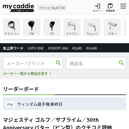
login
inventory
54,077
クチコミ
件
ログイン
新規登録
ドライバー
FW
UT
アイアン
ウェッジ
パター
急上昇ワード
#JPX ONE
#ONOFF AKA
#Qi4D
#G440
search
search
メーカー一覧から商品を探す
リーダーボード
ウィンダム選手権 最終日
PGA
マジェスティ ゴルフ／サブライム／50th
Anniversary パター（ピン型）のクチコミ評価