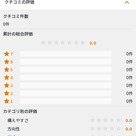
クチコミの評価
クチコミ件数
0件
累計の総合評価
0.0
star
7
0件
star
6
0件
star
5
0件
star
4
0件
star
3
0件
star
2
0件
star
1
0件
カテゴリ別の評価
0.0
構えやすさ
0.0
方向性