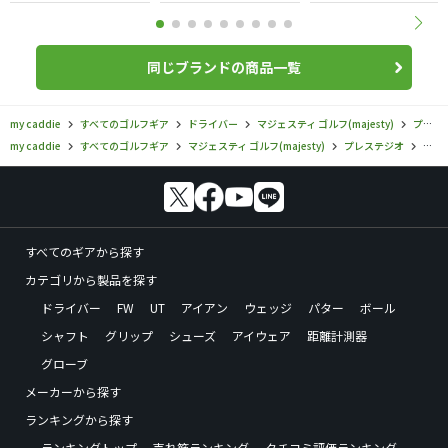
同じブランドの商品一覧
my caddie
すべてのゴルフギア
ドライバー
マジェスティ ゴルフ(majesty)
プレステジオ
my caddie
すべてのゴルフギア
マジェスティ ゴルフ(majesty)
プレステジオ
マジ
すべてのギアから探す
カテゴリから製品を探す
ドライバー
FW
UT
アイアン
ウェッジ
パター
ボール
シャフト
グリップ
シューズ
アイウェア
距離計測器
グローブ
メーカーから探す
ランキングから探す
ランキングトップ
売れ筋ランキング
クチコミ評価ランキング