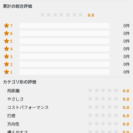
累計の総合評価
0.0
star
7
0件
star
6
0件
star
5
0件
star
4
0件
star
3
0件
star
2
0件
star
1
0件
カテゴリ別の評価
0.0
飛距離
0.0
やさしさ
0.0
コストパフォーマンス
0.0
打感
0.0
方向性
0.0
構えやすさ