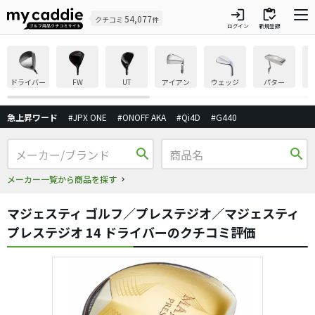
login
inventory
54,077
クチコミ
件
ログイン
新規登録
ドライバー
FW
UT
アイアン
ウェッジ
パター
急上昇ワード
#JPX ONE
#ONOFF AKA
#Qi4D
#G440
search
search
メーカー一覧から商品を探す
マジェスティ ゴルフ／プレステジオ／マジェスティ
プレステジオ 14 ドライバーのクチコミ評価