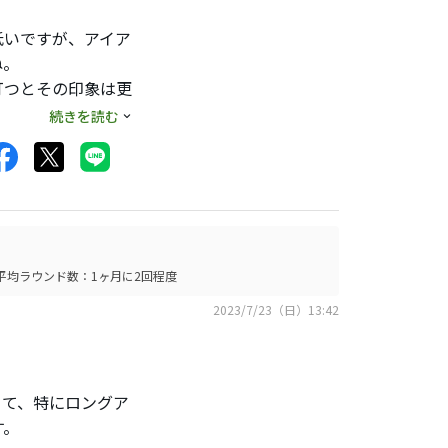
低いですが、アイア
ね。
打つとその印象は更
、優しいアイアンが
続きを読む
くれる素晴らしいア
の変化はあまり感
計ですからね。
える逸品ですよ。個
入れていますが、
鍛造より少しだけ飛
平均ラウンド数：1ヶ月に2回程度
2023/7/23（日）13:42
てきて、特にロングア
す。