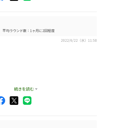
い安定感がありま
平均ラウンド数：1ヶ月に2回程度
2022/6/22（水）11:58
めどうなるか楽しみ
。
続きを読む
打音が悪いので興味