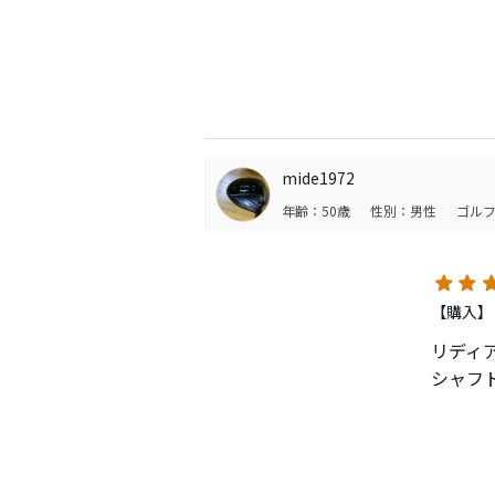
アイア
たとこ
ンに行
このア
ースの
C05は
mide1972
しまし
年齢：50歳
性別：男性
ゴルフ
シャフト
38in
まだ、
【購入】
のと、
リディ
振り感
シャフト
ね。
打感も
半年ほ
良い感
手持ちの
他はC