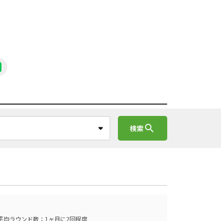
search
検索
平均ラウンド数：1ヶ月に2回程度