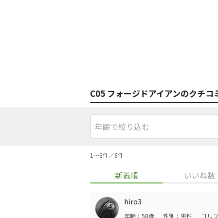
C05 フォージドアイアンのクチコ
1〜6件／6件
新着順
いいね数
hiro3
年齢：58歳
性別：男性
ゴルフ