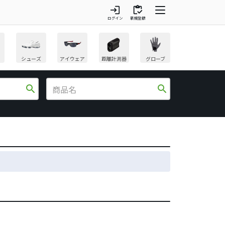
login
inventory
ログイン
新規登録
シューズ
アイウェア
距離計測器
グローブ
search
search