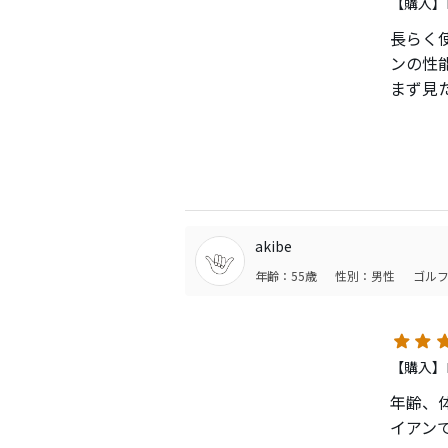
【購入】
長らく
ンの性
まず見
に良く
いい、
イアン
じませ
今なら
人的に
akibe
115
年齢：55歳
性別：男性
ゴルフ
んで少
【購入】ロフ
年齢、体
イアン