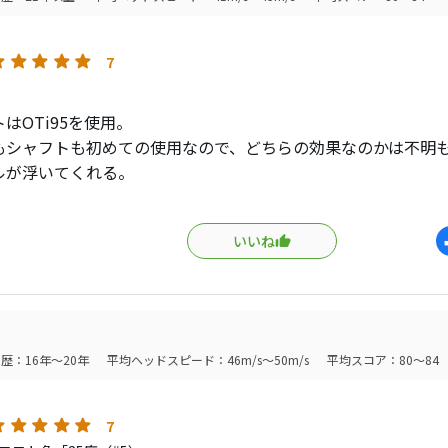
7
はOTi95を使用。
もシャフトも初めての使用なので、どちらの効果なのかは不明
ルが浮いてくれる。
もそれほど落ちない。
よりやさしく感じます。
いいね
りラウンドで使用しましたが、
強いアイアンだと思いました。
歴：16年～20年
平均ヘッドスピード：46m/s～50m/s
平均スコア：80～84
7