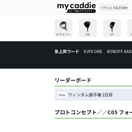
54,034
クチコミ
件
ドライバー
FW
UT
急上昇ワード
#JPX ONE
#ONOFF AKA
リーダーボード
ウィンダム選手権 1日目
PGA
プロトコンセプト／／C05 フ