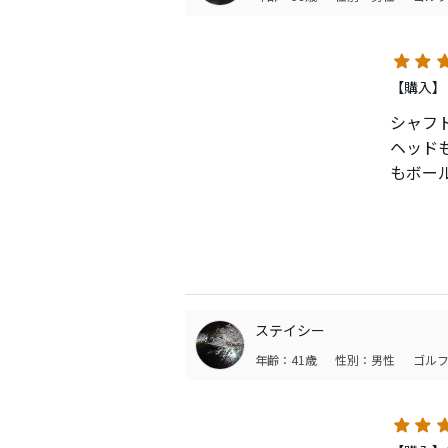
【購入】
シャフト
ヘッド
もボー
飛距離
見た目
いきな
実践に
ステイシー
年齢：41歳
性別：男性
ゴルフ