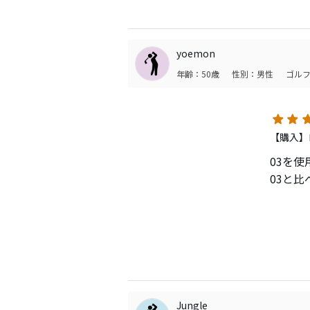
良い買
ミスし
もう少
飛距離
yoemon
す。
年齢：50歳
性別：男性
ゴルフ
次回作
です。
【購入】
03を
03と
1、サ
2、打
3、飛
4、ス
03よ
Jungle