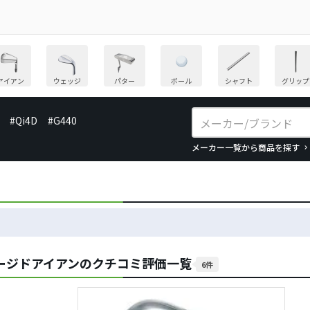
アイアン
ウェッジ
パター
ボール
シャフト
グリップ
#Qi4D
#G440
メーカー一覧から商品を探す
ォージドアイアンのクチコミ評価一覧
6件