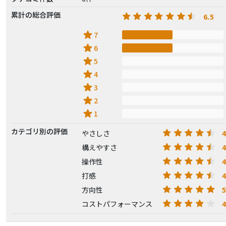
累計の総合評価
6.5
star
7
star
6
star
5
star
4
star
3
star
2
star
1
カテゴリ別の評価
4
やさしさ
4
構えやすさ
4
操作性
4
打感
5
方向性
4
コストパフォーマンス