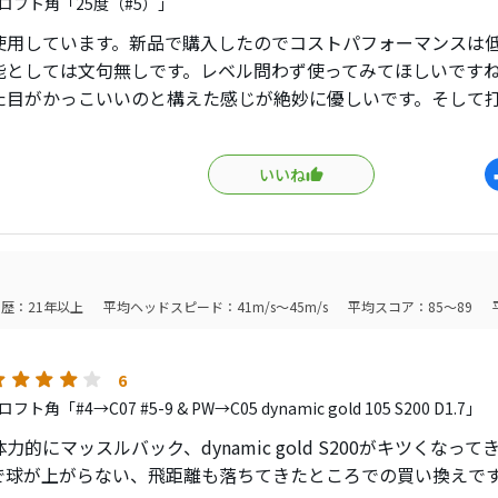
ロフト角「25度（#5）」
使用しています。新品で購入したのでコストパフォーマンスは
能としては文句無しです。レベル問わず使ってみてほしいです
た目がかっこいいのと構えた感じが絶妙に優しいです。そして
なります。アスリート系のシュッとしたアイアンが使いたいが
打感や操作性にも妥協したくないというあらゆる要望に応えて
いいね
です。現行の05TPはこれよりボテッとした見た目ですし、性能
んでした。初代のこのモデルはあの有名なクラブデザイナー設
中古しかないでしょうが、中古でも十分良さを味わえる長く使
はモーダス系のシャフトと相性良い感じです。私はシステム3を
や110なんかいいなーと思ったりしてます。飛距離も普通の軟鉄
歴：21年以上
平均ヘッドスピード：41m/s～45m/s
平均スコア：85～89
し優しいアイアン、おすすめです。
6
ト角「#4→C07 #5-9 & PW→C05 dynamic gold 105 S200 D1.7」
力的にマッスルバック、dynamic gold S200がキツくなっ
で球が上がらない、飛距離も落ちてきたところでの買い換えで