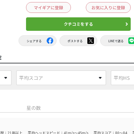
マイギアに登録
お気に入りに登録
クチコミをする
シェアする
ポストする
LINEで送る
ミ
星の数
歴：21年以上
平均ヘッドスピード：41m/s～45m/s
平均スコア：80～84