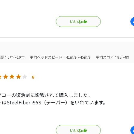
ンは飛距離じゃない考えなんですが以前の距離感に合わせる、
ろで色々物色していましたが、リディア・コーの活躍で気にな
いいね
き着きました。
イアンはそこまでのストロングロフトになっていないのと、シ
デザインが良いですね。
#5からの設定なので、#4だけC07のコンボセットにして取り
た。
歴：6年～10年
平均ヘッドスピード：41m/s～45m/s
平均スコア：85～89
はdynamic goldのフィーリングのまま軽量化したいので105の
chのバランスはD2を目指してのD1.7の仕上がりです。
6
練習場に5回くらい行っての調整、慣れの段階ですが、飛距離は
弾道の高さも以前の感じに戻りました。
アコ―の復活劇に影響されて購入しました。
もフィーリング的にも凄く良い感じですが、まだヘッドサイズ
はSteelFiber i95S（テーパー）をいれています。
弾き感はあるものの比較的柔らかい感じで、これまでの軟鉄の
ど使用していますが不満はほぼありません。
触です。
YONEX CB511と比べると打感とデザインは劣ります。
いいね
05が少しずつ上回ります。