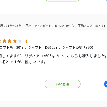
い換えをしたと思います。
た時の痛手は小さいですし、高さも出ます。
し練習しますがラウンドが楽しみです。
はロフト32度ですので至って普通というか飛びすぎたりはしな
歴：11年～15年
平均ヘッドスピード：46m/s～50m/s
平均スコア：80～84
はデザイナーが宮城さんから変わるそうですので、デザイン含
6
ロフト角「20°」、シャフト「DG105」、シャフト硬度「S200」
使用してますが、リディアコが05なので、こちらも購入しました
比べるとですが、優しいです。
イズ大きい。
音が違う。
いいね
距離が出る。
イートポットが少し広い。
りアベレージゴルファーには、こちらの05がおすすめで、07は