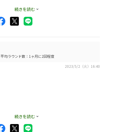
楽に打てる、と言っ
続きを読む
っていたこのアイア
ンプルなバックフェ
扱い工房店でオーダー
平均ラウンド数：1ヶ月に2回程度
S200、#5で
2023/5/2（火）16:40
ほぼ以前に戻った
は慣れが必要です
感じとは違いますが
続きを読む