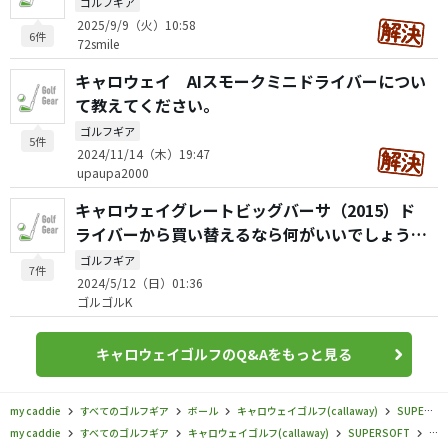
ゴルフギア
2025/9/9（火）10:58
6件
72smile
キャロウェイ AIスモークミニドライバーについ
て教えてください。
ゴルフギア
5件
2024/11/14（木）19:47
upaupa2000
キャロウェイグレートビッグバーサ（2015）ド
ライバーから買い替えるなら何がいいでしょう
か？
ゴルフギア
7件
2024/5/12（日）01:36
ゴルゴルK
キャロウェイゴルフのQ&Aをもっと見る
my caddie
すべてのゴルフギア
ボール
キャロウェイゴルフ(callaway)
SUPERSOFT
my caddie
すべてのゴルフギア
キャロウェイゴルフ(callaway)
SUPERSOFT
キャ