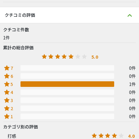
クチコミの評価
クチコミ件数
1件
累計の総合評価
5.0
star
7
0件
star
6
0件
star
5
1件
star
4
0件
star
3
0件
star
2
0件
star
1
0件
カテゴリ別の評価
4.0
打感