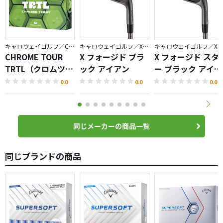
キャロウェイゴルフ／CHROME
キャロウェイゴルフ／X FORGED
キャロウェイゴルフ／X FORGED
CHROME TOUR
X フォージド ブラ
X フォージド スタ
TRTL（クロムツア
ック アイアン
ー ブラック アイア
ータートル）ボー
ン
0.0
0.0
0.0
ル
同じメーカーの商品一覧
同じブランドの商品