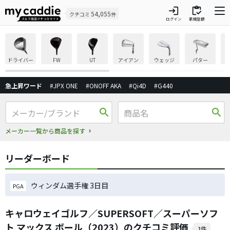
login
inventory
54,055
クチコミ
件
ログイン
新規登録
ドライバー
FW
UT
アイアン
ウェッジ
パター
急上昇ワード
#JPX ONE
#ONOFF AKA
#Qi4D
#G440
search
search
メーカー一覧から商品を探す
リーダーボード
ウィンダム選手権 3日目
PGA
キャロウェイゴルフ／SUPERSOFT／スーパーソフ
ト マックス ボール（2023）のクチコミ評価
1件