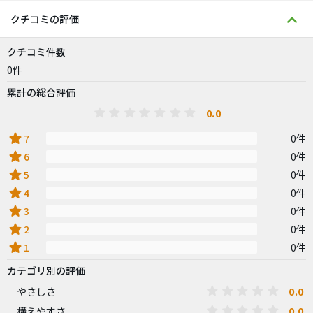
クチコミの評価
クチコミ件数
0件
累計の総合評価
0.0
star
7
0件
star
6
0件
star
5
0件
star
4
0件
star
3
0件
star
2
0件
star
1
0件
カテゴリ別の評価
0.0
やさしさ
0.0
構えやすさ