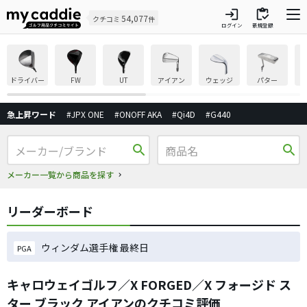
login
inventory
54,077
クチコミ
件
ログイン
新規登録
ドライバー
FW
UT
アイアン
ウェッジ
パター
急上昇ワード
#JPX ONE
#ONOFF AKA
#Qi4D
#G440
search
search
メーカー一覧から商品を探す
リーダーボード
ウィンダム選手権 最終日
PGA
キャロウェイゴルフ／X FORGED／X フォージド ス
ター ブラック アイアンのクチコミ評価