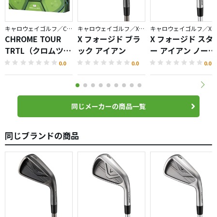
キャロウェイゴルフ／CHROME
キャロウェイゴルフ／X FORGED
キャロウェイゴルフ／X FORGED
CHROME TOUR
X フォージド ブラ
X フォージド スタ
TRTL（クロムツア
ック アイアン
ー アイアン ノーメ
ータートル）ボー
ッキバージョン
0.0
0.0
0.0
ル
同じメーカーの商品一覧
同じブランドの商品