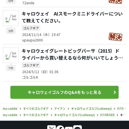
6件
72smile
キャロウェイ AIスモークミニドライバーについ
て教えてください。
ゴルフギア
5件
2024/11/14（木）19:47
upaupa2000
キャロウェイグレートビッグバーサ（2015）ド
ライバーから買い替えるなら何がいいでしょう
か？
ゴルフギア
7件
2024/5/12（日）01:36
ゴルゴルK
キャロウェイゴルフのQ&Aをもっと見る
my caddie
すべてのゴルフギア
アイアン
キャロウェイゴルフ(callaway)
X FORGED
my caddie
すべてのゴルフギア
キャロウェイゴルフ(callaway)
X FORGED
キャロウェイゴルフ／X FORGED／X フォージド スター ブラック アイアンの口コミ評価