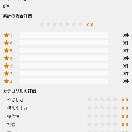
0件
累計の総合評価
0.0
star
7
0件
star
6
0件
star
5
0件
star
4
0件
star
3
0件
star
2
0件
star
1
0件
カテゴリ別の評価
0.0
やさしさ
0.0
構えやすさ
0.0
操作性
0.0
打感