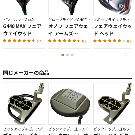
ピンゴルフ／G440
グローブライド／ONOFF AKA
スポーツライフプラネッツ／RODDIO
G440 MAX フェア
オノフ フェアウェ
フェアウェイウッ
ウェイウッド
イ アームズ
ド ヘッド
AKA（2026）
6.7
6.6
6.3
同じメーカーの商品
ビックアップルゴルフ／
ビックアップルゴルフ／
ビックアップルゴルフ／