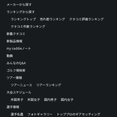
メーカーから探す
ランキングから探す
ランキングトップ
売れ筋ランキング
クチコミ評価ランキング
クチコミ件数ランキング
新着クチコミ
新製品情報
my caddieノート
動画
みんなのQ&A
ゴルフ場検索
ツアー情報
ツアーニュース
ツアーランキング
大会スケジュール
米国男子
米国女子
国内男子
国内女子
選手情報
選手名鑑
フォトギャラリー
トッププロのギアセッティング