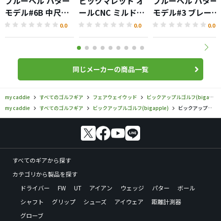
ブルーベル パター
ビックマレット オ
ブルーベル パター
モデル#6B 中尺リ
ールCNC ミルドパ
モデル#3 ブレード
ング付ブレードタ
ター
タイプ
0.0
0.0
0.0
イプ
同じメーカーの商品一覧
my caddie
すべてのゴルフギア
フェアウェイウッド
ビックアップルゴルフ(bigapple)
my caddie
すべてのゴルフギア
ビックアップルゴルフ(bigapple)
ビックアップルゴルフ／／ソフトeフェアウェイウッドREDの口コミ評価
すべてのギアから探す
カテゴリから製品を探す
ドライバー
FW
UT
アイアン
ウェッジ
パター
ボール
シャフト
グリップ
シューズ
アイウェア
距離計測器
グローブ