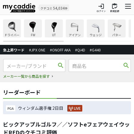
login
inventory
54,034
クチコミ
件
ログイン
新規登録
ドライバー
FW
UT
アイアン
ウェッジ
パター
急上昇ワード
#JPX ONE
#ONOFF AKA
#Qi4D
#G440
search
search
メーカー一覧から商品を探す
リーダーボード
ウィンダム選手権 2日目
LIVE
PGA
ビックアップルゴルフ／／ソフトeフェアウェイウッ
ドREDのクチコミ評価