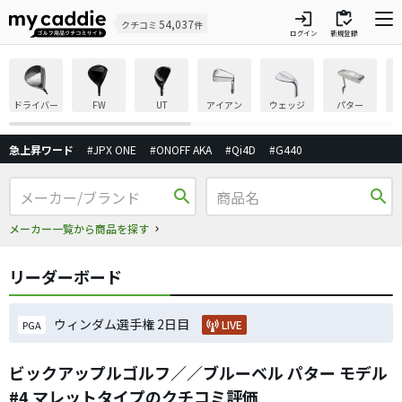
login
inventory
54,037
クチコミ
件
ログイン
新規登録
ドライバー
FW
UT
アイアン
ウェッジ
パター
急上昇ワード
#JPX ONE
#ONOFF AKA
#Qi4D
#G440
search
search
メーカー一覧から商品を探す
リーダーボード
ウィンダム選手権 2日目
LIVE
PGA
ビックアップルゴルフ／／ブルーベル パター モデル
#4 マレットタイプのクチコミ評価