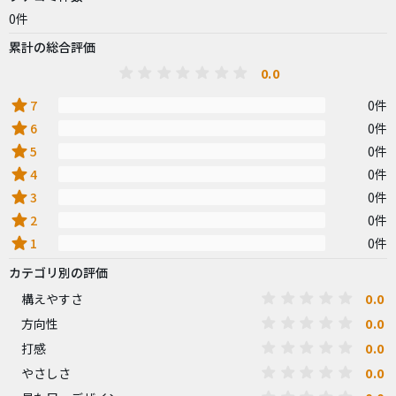
0件
累計の総合評価
0.0
star
7
0件
star
6
0件
star
5
0件
star
4
0件
star
3
0件
star
2
0件
star
1
0件
カテゴリ別の評価
0.0
構えやすさ
0.0
方向性
0.0
打感
0.0
やさしさ