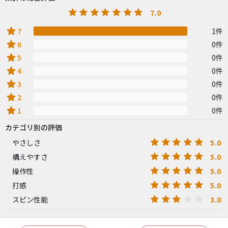
7.0
star
7
1件
star
6
0件
star
5
0件
star
4
0件
star
3
0件
star
2
0件
star
1
0件
カテゴリ別の評価
5.0
やさしさ
5.0
構えやすさ
5.0
操作性
5.0
打感
3.0
スピン性能