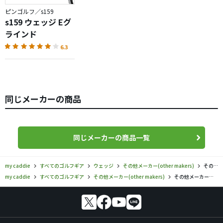
練習。ガンガンフルスイングというわけだはないが普通に
ピンゴルフ／s159
アイアンのように打って130yard程は打ててしまう。普段で
s159 ウェッジ Eグ
あればPWか9番で打つ距離でこのクラブをわざわざ使わな
ラインド
いと思うが練習の時に使用するとクラブが短いため沈み込
6.3
むように前傾保持して打たないとしっかり球を捉えられま
せん。
非常に良い練習器具にもなりうるかと思います。
コスト的には安いってならないとは思いますが持ってて損
同じメーカーの商品
はないかもなと思います。キャディバックにＩＮしなくな
るとしても良い練習器具になりますしね。
少量生産で販売しているようで大量生産しているものでな
いので現在は完売で、次回は夏ごろのロットになるようで
同じメーカーの商品一覧
すね。
my caddie
すべてのゴルフギア
ウェッジ
その他メーカー(other makers)
その他メーカー／／サブロクウェッジの口コミ評価
my caddie
すべてのゴルフギア
その他メーカー(other makers)
その他メーカー／／サブロクウェッジの口コミ評価