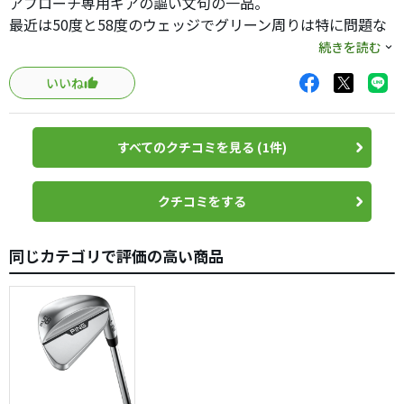
アプローチ専用ギアの謳い文句の一品。
最近は50度と58度のウェッジでグリーン周りは特に問題な
い感じであるが、ピッチエンドランやロブ系の方が得意
続きを読む
で、どちらかというとランニングのアプローチが苦手なタ
いいね
イプでランニングアプローチをもっと得意としたいと思っ
ていたところ、ゴルフポケットのオリジナル商品で面白そ
うだなと珍しもの好きな食指が疼き購入。
すべてのクチコミを見る (1件)
実際に打ってみるとなんとまぁランニングアプローチのし
やすいこと。びっくりレベルの簡単さ構えやすさはウェッ
ジのようで易しさはパター型のチッパーレベル、しかも、
クチコミをする
ヘッドは“国産鍛造アイアンのふるさと”と呼ばれる兵庫県
姫路市で軟鉄鍛造製法で製造。極めて軟らかい打感のS20C
同じカテゴリで評価の高い商品
でアプローチでも無茶苦茶柔らかい感触。このヘッドで普
通にアイアンセット一式あれば欲しいレベル。
このクラブには意外な副産物がいくつかありクラブが短い
ので弾道が低めになりやすくアゲインストの際に100yard前
後や林の中に入ってしまった際のの脱出にも使いやすそ
う。
そして意外と効果ありそうなのが前傾姿勢の保持のための