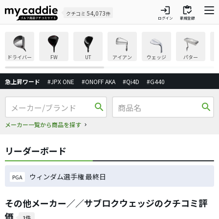
login
inventory
54,073
クチコミ
件
ログイン
新規登録
ドライバー
FW
UT
アイアン
ウェッジ
パター
急上昇ワード
#JPX ONE
#ONOFF AKA
#Qi4D
#G440
search
search
メーカー一覧から商品を探す
リーダーボード
ウィンダム選手権 最終日
PGA
その他メーカー／／サブロクウェッジのクチコミ評
価
1件