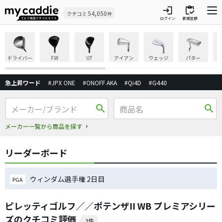
login
inventory
54,050
クチコミ
件
ログイン
新規登録
ドライバー
FW
UT
アイアン
ウェッジ
パター
急上昇ワード
#JPX ONE
#ONOFF AKA
#Qi4D
#G440
search
search
メーカー一覧から商品を探す
リーダーボード
ウィンダム選手権 2日目
PGA
ピレッティゴルフ／／ポテンザII WB プレミアシリー
ズのクチコミ評価
1件