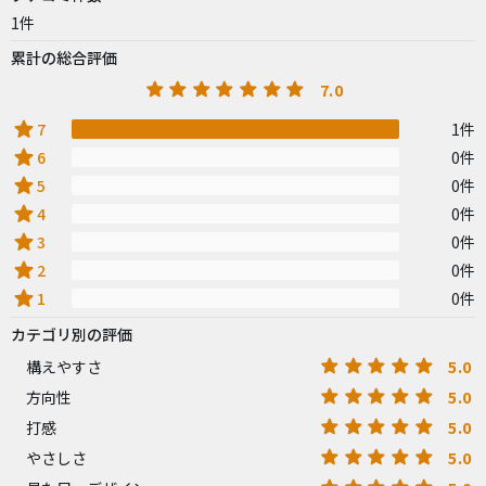
1件
累計の総合評価
7.0
star
7
1件
star
6
0件
star
5
0件
star
4
0件
star
3
0件
star
2
0件
star
1
0件
カテゴリ別の評価
5.0
構えやすさ
5.0
方向性
5.0
打感
5.0
やさしさ