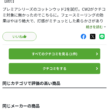
【試打】
プレミアシリーズのコットンウッド2を試打。CW2がクチコ
ミ対象に無かったのでこちらに。フェースミーリングの効
果はやはり絶大で、打感がミチュッとした柔らかさがあり
ます。ミッドナイトシリーズの時は、ほとんどミーリング
続きを読む
の無いフェースで確り目でしたが、こちらは柔らかさが前
いいね
面にあって、少しだけ芯がある感じ。相変わらず構え易く
てイオミック製のグリップも抜群載フィット感。このピレ
ッティモデルのイオミックは、イオミックのラインナップ
すべてのクチコミを見る (1件)
にはない形状で、重さは結構重いけど、素晴らしいと思
う。今となってはどのメーカーも出してるピン型ワイドで
すが、お値段に相応しいモデルだと思います。マレットよ
クチコミをする
り動かせるけど、ピン型より断然安心感ある。久しぶりに
欲しくなりました。ちなみにこのポテンザ2ワイドは、トッ
同じカテゴリで評価の高い商品
プラインが太くて、丸みがあります。コットンウッド2はト
ップが薄く、スクエア感が強い形状。プレミアシリーズの
バックフェースのロゴもツアーモデルっぽくて好き。残念
なのはフェースにあるマーク…これは色抜きしたいです
同じメーカーの商品
ね…ヘッド重量は365gがベストです。